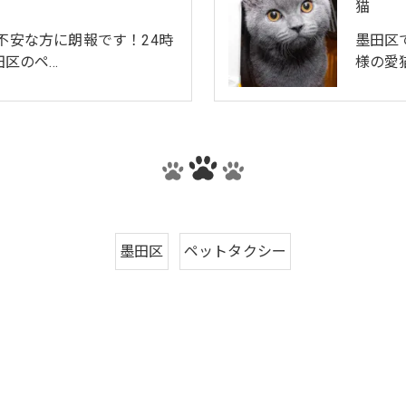
猫
不安な方に朗報です！24時
墨田区
田区のペ…
様の愛
墨田区
ペットタクシー