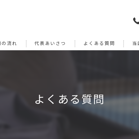
用の流れ
代表あいさつ
よくある質問
当
犬
猫
旅行
よくある質問
引っ
通院