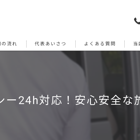
用の流れ
代表あいさつ
よくある質問
当
犬
猫
旅行
シー24h対応！安心安全な
引っ
通院