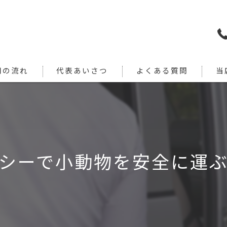
用の流れ
代表あいさつ
よくある質問
当
犬
猫
旅行
シーで小動物を安全に運
引っ
通院