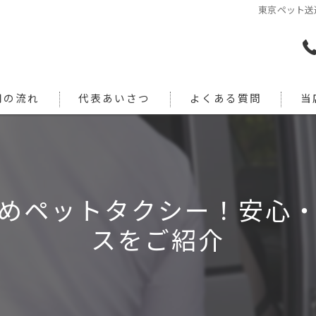
東京ペット送
用の流れ
代表あいさつ
よくある質問
当
犬
猫
めペットタクシー！安心
旅行
スをご紹介
引っ
通院