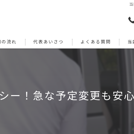
当
用の流れ
代表あいさつ
よくある質問
当
犬
猫
旅行
シー！急な予定変更も安
引っ
通院