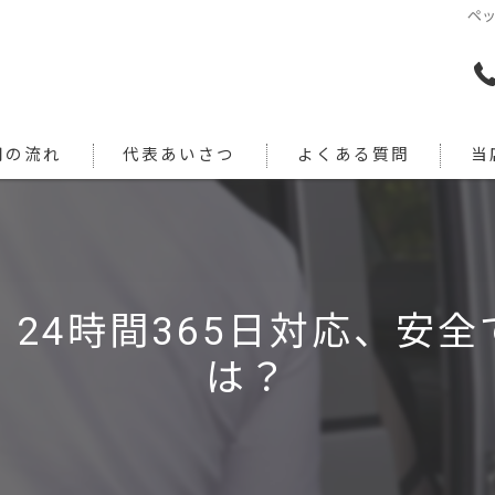
ペッ
用の流れ
代表あいさつ
よくある質問
当
犬
猫
24時間365日対応、安
旅行
は？
引っ
通院