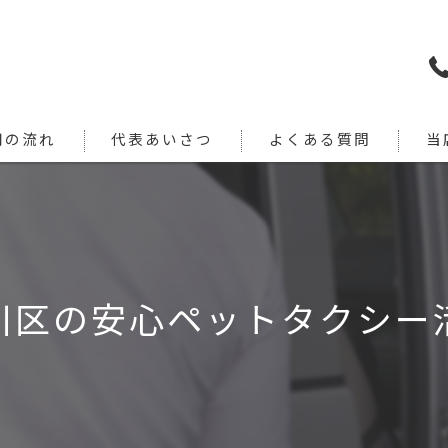
用の流れ
代表あいさつ
よくある質問
当
犬
猫
旅行
川区の安心ペットタクシー
引っ
通院