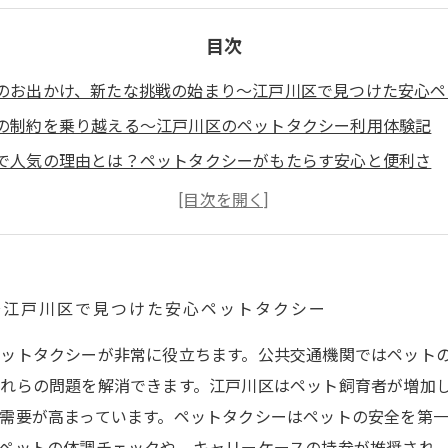
目次
のお出かけ、新たな挑戦の始まり〜江戸川区で見つけた安心ペ
の制約を乗り越える〜江戸川区のペットタクシー利用体験記
で人気の理由とは？ペットタクシーがもたらす安心と便利さ
リミングもスムーズに！江戸川区ペットタクシー活用の秘訣
飼い主も満足の旅へ〜江戸川区ペットタクシーで実現する快適
クシーの基本情報とサービス内容を詳しく解説！江戸川区版
適なペット移動を目指して〜江戸川区ペットタクシーの賢い活
〜江戸川区で見つけた安心ペットタクシー
ットタクシーが非常に役立ちます。公共交通機関ではペット
れらの問題を解消できます。江戸川区はペット飼育者が増加
需要が高まっています。ペットタクシーはペットの安全を第