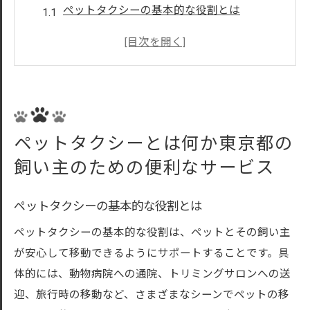
ペットタクシーの基本的な役割とは
東京都でペットタクシーが人気の理由
ペットタクシーと通常のタクシーの違い
ペットタクシーの利用シーンを具体的に解
説
東京都でペットタクシーを利用するメリッ
ペットタクシーとは何か東京都の
ト
飼い主のための便利なサービス
ペットタクシーの多様なサービス内容
東京都で評判の良いペットタクシーの特徴と選
ペットタクシーの基本的な役割とは
び方
ペットタクシーの基本的な役割は、ペットとその飼い主
信頼できるペットタクシーの見つけ方
が安心して移動できるようにサポートすることです。具
口コミで評判の良いペットタクシー会社
体的には、動物病院への通院、トリミングサロンへの送
サービス内容で選ぶペットタクシー
迎、旅行時の移動など、さまざまなシーンでペットの移
安心して頼めるペットタクシーの条件