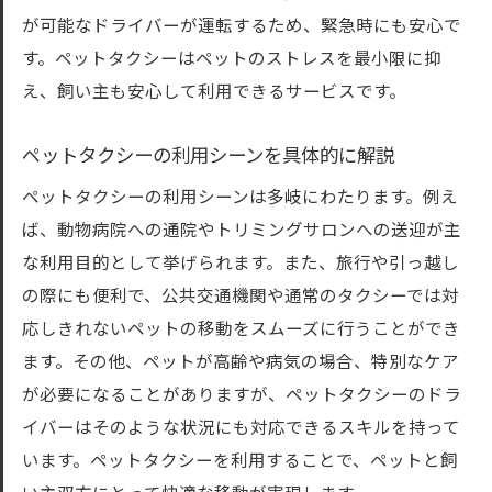
コストパフォーマンスの良いペットタクシ
が可能なドライバーが運転するため、緊急時にも安心で
ー
す。ペットタクシーはペットのストレスを最小限に抑
ペットタクシーの予約方法と東京都でのスムー
え、飼い主も安心して利用できるサービスです。
ズな手配のコツ
ペットタクシーの予約手順を詳しく解説
ペットタクシーの利用シーンを具体的に解説
オンライン予約と電話予約の違い
ペットタクシーの利用シーンは多岐にわたります。例え
予約時に気をつけるべきポイント
ば、動物病院への通院やトリミングサロンへの送迎が主
スムーズな手配のための準備
な利用目的として挙げられます。また、旅行や引っ越し
予約時に伝えるべき情報と質問
の際にも便利で、公共交通機関や通常のタクシーでは対
応しきれないペットの移動をスムーズに行うことができ
突然の利用にも対応できるペットタクシー
ます。その他、ペットが高齢や病気の場合、特別なケア
ペットタクシー利用時の注意点東京都のペット
が必要になることがありますが、ペットタクシーのドラ
オーナー必見
イバーはそのような状況にも対応できるスキルを持って
ペットタクシー利用前に確認すべき事項
います。ペットタクシーを利用することで、ペットと飼
ペットの安全を確保するための注意点