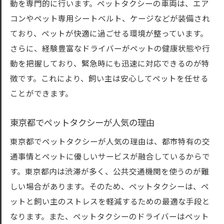
動を専門的に行います。ペットタクシーの車両は、エア
東京都内のおすすめペットタクシー会社
コンやペット専用シートベルト、ケージなどが装備され
ペットタクシーの比較ポイント
ており、ペットが快適に過ごせる環境が整っています。
さらに、経験豊富なドライバーがペットの健康状態や行
ペットタクシーを利用するメリットとデメリッ
動を把握しており、緊急時にも迅速に対応できるのが特
ト東京都内での体験談
徴です。これにより、飼い主は安心してペットを任せる
ペットタクシー利用のメリットを徹底解説
ことができます。
デメリットを理解して賢く利用しよう
飼い主からのペットタクシー利用体験談
東京都でペットタクシーが人気の理由
利用者が語るペットタクシーの実際の感想
東京都でペットタクシーが人気の理由は、都市特有の交
ペットタクシーのトラブル事例と対策
通事情とペットに優しいサービスが融合しているからで
メリット・デメリットの比較でわかる真実
す。東京都内は渋滞が多く、公共交通機関を使うのが難
ペットのストレスを最小限に抑えるためのペッ
しい場合があります。そのため、ペットタクシーは、ペ
トタクシーの使い方
ットと飼い主のストレスを軽減するための最適な手段と
ストレスフリーな移動のための準備
なります。また、ペットタクシーのドライバーはペット