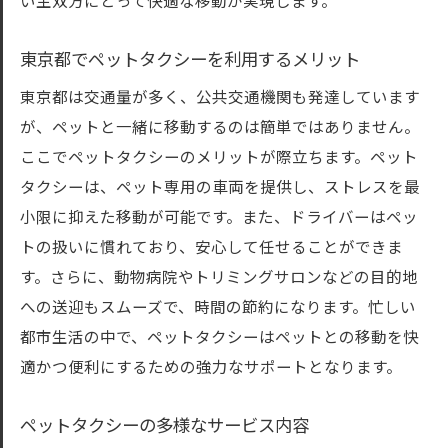
い主双方にとって快適な移動が実現します。
運転手とのコミュニケーションの重要性
ペットの健康状態を事前にチェック
東京都でペットタクシーを利用するメリット
利用規約や約束事をしっかり確認
東京都は交通量が多く、公共交通機関も発達しています
ペットタクシー利用後のフォローアップ
が、ペットと一緒に移動するのは簡単ではありません。
東京都のペットタクシーを利用して安心・安全
ここでペットタクシーのメリットが際立ちます。ペット
なペットとの移動を実現
タクシーは、ペット専用の車両を提供し、ストレスを最
小限に抑えた移動が可能です。また、ドライバーはペッ
安心して任せられるペットタクシーの選び
トの扱いに慣れており、安心して任せることができま
方
す。さらに、動物病院やトリミングサロンなどの目的地
安全第一のペットタクシーサービスとは
への送迎もスムーズで、時間の節約になります。忙しい
ペットの健康維持とストレス軽減の重要性
都市生活の中で、ペットタクシーはペットとの移動を快
ペットタクシーを活用した快適な移動の実
適かつ便利にするための強力なサポートとなります。
現
ペットと楽しいお出かけをサポート
ペットタクシーの多様なサービス内容