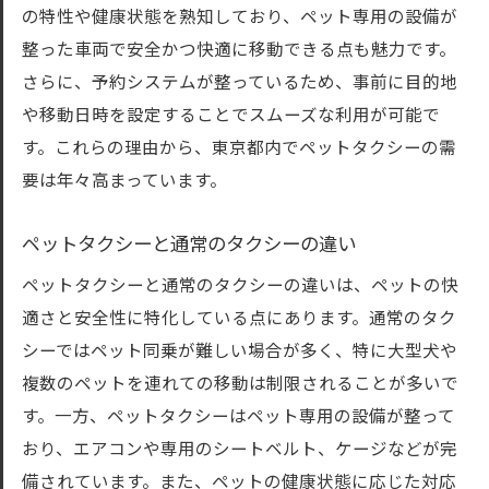
の特性や健康状態を熟知しており、ペット専用の設備が
ペットタクシー利用時の注意点
整った車両で安全かつ快適に移動できる点も魅力です。
ペットが安心できる環境作り
さらに、予約システムが整っているため、事前に目的地
運転手とのコミュニケーションが重要
や移動日時を設定することでスムーズな利用が可能で
移動中のペットのケア方法
す。これらの理由から、東京都内でペットタクシーの需
ペットのストレスを軽減するためのアイデ
要は年々高まっています。
ア
ペットタクシーの料金相場と東京都内でのお得
ペットタクシーと通常のタクシーの違い
な利用方法
ペットタクシーと通常のタクシーの違いは、ペットの快
ペットタクシーの料金設定の仕組み
適さと安全性に特化している点にあります。通常のタク
料金相場を理解して安心して利用
シーではペット同乗が難しい場合が多く、特に大型犬や
東京都内でリーズナブルに利用するコツ
複数のペットを連れての移動は制限されることが多いで
す。一方、ペットタクシーはペット専用の設備が整って
お得なキャンペーンや割引情報
おり、エアコンや専用のシートベルト、ケージなどが完
料金に見合ったサービス内容を確認
備されています。また、ペットの健康状態に応じた対応