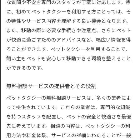
無料相談のフォローアップサービスについ
な質問や不安を専門のスタッフが丁寧に対応します。特
て
に、初めてペットタクシーを利用する方にとっては、そ
の特性やサービス内容を理解する良い機会となります。
東京都でおすすめのペットタクシー無料相談サ
また、移動の際に必要な手続きや注意点、さらにペット
ービスの選び方
が快適に過ごすためのアドバイスなど、幅広い情報を得
信頼できるサービス提供者の見分け方
ることができます。ペットタクシーを利用することで、
口コミや評判を確認する方法
飼い主もペットも安心して移動できる環境を整えること
料金体系とサービス内容の比較ポイント
ができるのです。
ペットの安全性を確保するためのチェック
リスト
無料相談サービスの提供者とその役割
利用者の声をもとに選ぶポイント
ペットタクシーの無料相談サービスは、多くの業者によ
無料相談サービスの実績と評価を調べる
って提供されています。これらの業者は、専門的な知識
初めてのペットタクシー利用に役立つ無料相談
を持つスタッフを配置し、ペットの安全と快適さを最優
サービス
先に考えています。相談の内容は、ペットタクシーの利
初心者向け無料相談サービスの特徴
用方法や料金体系、サービスの詳細にわたることが一般