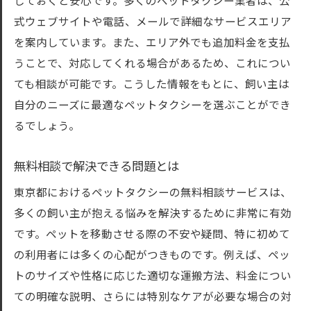
しておくと安心です。多くのペットタクシー業者は、公
ペットの移動時のストレスを軽減する方法
式ウェブサイトや電話、メールで詳細なサービスエリア
飼い主の不安を取り除くための無料相談活
を案内しています。また、エリア外でも追加料金を支払
用術
うことで、対応してくれる場合があるため、これについ
移動に関する相談内容の具体例
ても相談が可能です。こうした情報をもとに、飼い主は
ペットと飼い主の快適な移動を実現する方
自分のニーズに最適なペットタクシーを選ぶことができ
法
るでしょう。
ペットタクシー無料相談サービスの口コミと体
無料相談で解決できる問題とは
験談
東京都におけるペットタクシーの無料相談サービスは、
利用者の声をもとにしたサービスの選び方
多くの飼い主が抱える悩みを解決するために非常に有効
成功例と失敗例から学ぶポイント
です。ペットを移動させる際の不安や疑問、特に初めて
実際の利用者の体験談を聞く
の利用者には多くの心配がつきものです。例えば、ペッ
口コミで分かるサービスの質と評判
トのサイズや性格に応じた適切な運搬方法、料金につい
体験談から見える無料相談のメリット
ての明確な説明、さらには特別なケアが必要な場合の対