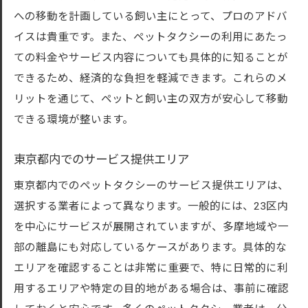
法
への移動を計画している飼い主にとって、プロのアドバ
東京都のペットタクシー無料相談で知っておく
イスは貴重です。また、ペットタクシーの利用にあたっ
べきポイント
ての料金やサービス内容についても具体的に知ることが
相談前に準備しておくべき情報
できるため、経済的な負担を軽減できます。これらのメ
相談時に聞くべき重要な質問
リットを通じて、ペットと飼い主の双方が安心して移動
サービス選定のための確認事項
できる環境が整います。
無料相談の際の注意点
東京都内でのサービス提供エリア
相談後のフォローアップを確認
東京都内でのペットタクシーのサービス提供エリアは、
東京都内の相談場所と時間帯
選択する業者によって異なります。一般的には、23区内
ペットタクシーの無料相談サービスで移動の悩
を中心にサービスが展開されていますが、多摩地域や一
みを解決
部の離島にも対応しているケースがあります。具体的な
移動時のトラブル事例と解決策
エリアを確認することは非常に重要で、特に日常的に利
無料相談でペットの移動に関する悩みを解
用するエリアや特定の目的地がある場合は、事前に確認
消