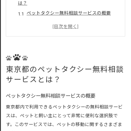
は？
ペットタクシー無料相談サービスの概要
無料相談サービスの提供者とその役割
サービスの対象者とそのメリット
東京都内でのサービス提供エリア
無料相談で解決できる問題とは
ペットタクシー無料相談サービスの活用例
東京都のペットタクシー無料相談
ペットタクシーの無料相談サービス利用の流れ
サービスとは？
無料相談の予約方法
初回相談時の必要事項
ペットタクシー無料相談サービスの概要
無料相談での質問内容と回答例
東京都内で利用できるペットタクシーの無料相談サービ
相談後のサービス利用手続き
スは、ペットと飼い主にとって非常に便利な選択肢で
無料相談から実際の利用までの流れ
す。このサービスでは、ペットの移動に関するさまざま