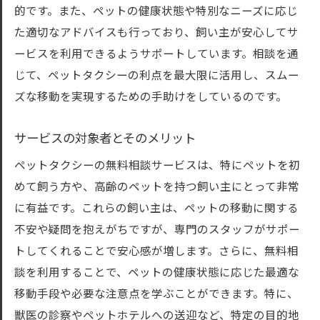
的です。また、ペットの健康状態や特別なニーズに応じ
初めて利用する際の注意点
た適切なアドバイスも行っており、飼い主が安心してサ
ペットのストレス軽減方法のアドバイス
ービスを利用できるようサポートしています。相談を通
無料相談で学べるポイントとは
じて、ペットタクシーの利点を最大限に活用し、スムー
初めての利用者におすすめのサービス
ズな移動を実現するための手助けをしているのです。
無料相談で不安を解消する方法
ペットタクシー無料相談サービスを活用して安
サービスの対象者とそのメリット
心の移動を
ペットタクシーの無料相談サービスは、特にペットを初
安心の移動を実現する無料相談の利点
めて飼う方や、高齢のペットを持つ飼い主にとって非常
ペットの健康管理と移動の安全性
に有益です。これらの飼い主は、ペットの移動に関する
ペットタクシー利用時のトラブル回避方法
不安や疑問を抱えがちですが、専門のスタッフがサポー
トしてくれることで安心感が増します。さらに、無料相
無料相談での安全確認事項
談を利用することで、ペットの健康状態に応じた最適な
ペットと飼い主の安心を考えたサービス
移動手段や必要な注意点を学ぶことができます。特に、
無料相談を通じて安心の移動を確保する方
獣医の診察やペットホテルへの送迎など、特定の目的地