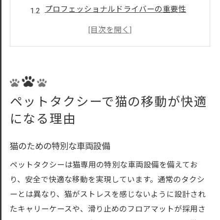
プロフェッショナルドライバーの重要性
移動中のストレスを軽減する工夫
猫にとって安全な移動方法
快適なシートと広々とした空間
ペットタクシーの利用者の声
猫専用ペットタクシーの選び方と使い方
ペットタクシーで猫の移動が快適
信頼できるペットタクシーの見分け方
になる理由
予約から利用までの流れ
ペットタクシー利用時の注意点
猫のための特別な車両設備
猫のために最適なタクシーを選ぶポイント
ペットタクシーは猫専用の特別な車両設備を備えてお
料金プランとサービス内容の比較
り、安全で快適な移動を実現しています。通常のタクシ
最適なペットタクシー業者の選定方法
ーとは異なり、猫がストレスを感じないように設計され
たキャリーケースや、滑り止めのフロアマットが採用さ
初めてのペットタクシー利用時に知っておきた