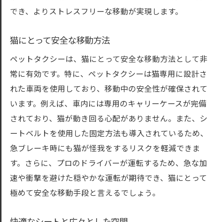
猫の健康チェックとケア
でき、よりストレスフリーな移動が実現します。
安全な移動経路の選定
猫にとって安全な移動方法
健康に配慮した移動環境
ペットタクシーは、猫にとって安全な移動方法として非
飼い主の安心感の向上
常に有効です。特に、ペットタクシーは猫専用に設計さ
ペットタクシーで猫との旅行がもっと楽しくな
れた車両を使用しており、移動中の安全性が確保されて
る理由
います。例えば、車内には専用のキャリーケースが完備
旅行先への快適な移動
されており、猫が動き回る心配がありません。また、シ
猫と一緒に楽しむ観光スポット
ートベルトを使用した固定方法も導入されているため、
旅行中のペットケアサービス
急ブレーキ時にも猫が怪我をするリスクを軽減できま
長距離移動のストレス軽減
す。さらに、プロのドライバーが運転するため、急な加
猫が楽しめる移動方法
速や衝撃を避けた穏やかな運転が期待でき、猫にとって
ペットタクシーを使った旅行プラン
極めて安全な移動手段と言えるでしょう。
ペットタクシーを利用する際の注意点とおすす