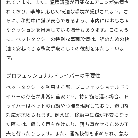
れています。また、温度調整が可能なエアコンが完備さ
いこと
れており、季節に応じた快適な環境が提供されます。さ
初めての利用での基本的な手順
らに、移動中に猫が安心できるよう、車内にはおもちゃ
猫がリラックスできる準備方法
やクッションを用意している場合もあります。このよう
ドライバーとのコミュニケーションの重要
に、ペットタクシーの特別な車両設備は、猫のための快
性
適で安心できる移動手段としての役割を果たしていま
事前に確認しておくべき事項
す。
トラブルシューティングと対処法
初回利用者の体験談
プロフェッショナルドライバーの重要性
猫が安心して移動できるペットタクシーの特徴
ペットタクシーを利用する際、プロフェッショナルドラ
快適なキャリーケースの提供
イバーの存在が非常に重要です。特に猫を運ぶ場合、ド
ライバーはペットの行動や心理を理解しており、適切な
猫専用の安全ベルトとシート
対応が求められます。例えば、移動中に猫が不安になっ
移動中の温度管理と空調設備
た際には、優しく声をかけたり、落ち着かせるための工
ドライバーのペットケアスキル
夫を行ったりします。また、運転技術も求められ、急な
車内の清潔さと衛生管理