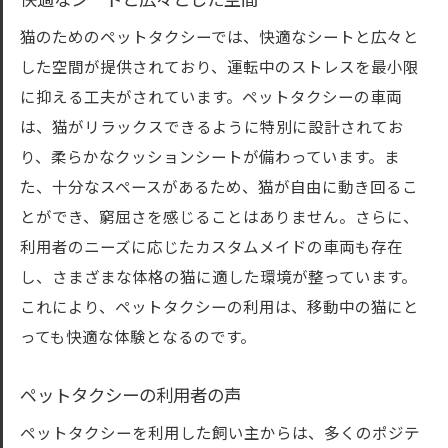
快適なシートと広々とした空間
めポイント
猫のためのペットタクシーでは、快適なシートと広々と
予約時に注意すべきポイント
した空間が提供されており、運転中のストレスを最小限
猫の健康状態の確認
に抑える工夫がされています。ペットタクシーの車両
利用前の準備とチェックリスト
は、猫がリラックスできるように特別に設計されてお
サービス利用時のマナー
り、柔らかなクッションシートが備わっています。ま
トラブルを避けるためのヒント
た、十分なスペースがあるため、猫が自由に動き回るこ
おすすめのペットタクシー業者
とができ、窮屈さを感じることはありません。さらに、
利用者のニーズに応じたカスタムメイドの車両も存在
し、さまざまな体格の猫に適した環境が整っています。
これにより、ペットタクシーの利用は、移動中の猫にと
っても快適な体験となるのです。
ペットタクシーの利用者の声
ペットタクシーを利用した飼い主からは、多くのポジテ