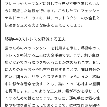
ブレーキやカーブなどに対しても猫が不安を感じないよ
猫のストレスを軽減する環境作り
うに配慮した運転を行います。こうしたプロフェッショ
ペットタクシーが猫の移動ストレスを軽減する
ナルドライバーのスキルは、ペットタクシーの安全性と
方法
快適さを支える大きな要素と言えるでしょう。
ストレスフリーな移動のための工夫
移動中のストレスを軽減する工夫
猫の鳴き声対策
移動中のリラックス方法
猫のためのペットタクシーを利用する際に、移動中のス
トレスを軽減する工夫は大変重要です。まず、飼い主は
適切な移動時間の調整
猫が安心できる環境を整えることが求められます。お気
ドライバーの対応と猫の反応
に入りのおもちゃや毛布を持参することで、猫は自分の
飼い主ができるサポート
匂いに囲まれ、リラックスできるでしょう。また、移動
猫の健康と安全を守るペットタクシーのメリッ
中に静かな音楽を流すことも、猫にとって心地よい空間
ト
を提供します。このような工夫は、猫が不安を感じにく
緊急時の迅速な対応
くするための鍵となります。さらに、運転手には猫の性
動物病院への安心な送迎
格や特性を事前に伝えておくことで、柔軟な対応が期待