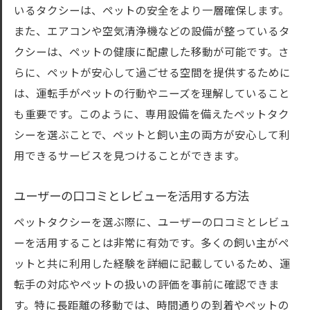
ペットタクシーの選び方で注目すべき安全性と
いるタクシーは、ペットの安全をより一層確保します。
快適性
また、エアコンや空気清浄機などの設備が整っているタ
安全運転が第一のペットタクシー選び
クシーは、ペットの健康に配慮した移動が可能です。さ
らに、ペットが安心して過ごせる空間を提供するために
快適な車内環境を提供するタクシーの特徴
は、運転手がペットの行動やニーズを理解していること
長距離でも安心して乗れるタクシーとは
も重要です。このように、専用設備を備えたペットタク
快適性を重視したペットタクシーの見極め
シーを選ぶことで、ペットと飼い主の両方が安心して利
方
用できるサービスを見つけることができます。
ペットの健康を守るサービスを提供する業
者
ユーザーの口コミとレビューを活用する方法
安全性を高めるタクシーの選び方
ペットタクシーを選ぶ際に、ユーザーの口コミとレビュ
愛犬・愛猫のストレスを軽減するペットタクシ
ーを活用することは非常に有効です。多くの飼い主がペ
ー選び
ットと共に利用した経験を詳細に記載しているため、運
ストレス軽減に効果的な移動方法
転手の対応やペットの扱いの評価を事前に確認できま
ペットの心のケアを重視するタクシー
す。特に長距離の移動では、時間通りの到着やペットの