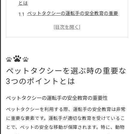
とは
ペットタクシーの運転手の安全教育の重要
性
専用設備を備えたペットタクシーの選び方
ユーザーの口コミとレビューを活用する方
法
ペットタクシーの信頼性を確認するポイン
ペットタクシーを選ぶ時の重要な
ト
3つのポイントとは
安心して利用できるペットタクシーの見極
め方
ペットタクシーの運転手の安全教育の重要性
長距離移動に適したペットタクシーの特長
ペットタクシーを利用する際、運転手の安全教育は非常
東京都で最適なペットタクシーを見つける方法
に重要な要素です。運転手が適切な教育を受けているこ
東京都内で人気のペットタクシーリスト
とで、ペットの安全な移動が保障されます。特に、動物
ペットタクシー業者の口コミの活用法