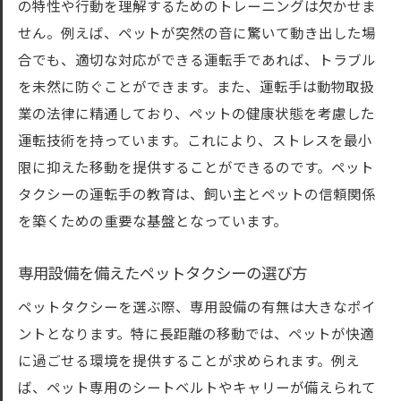
の特性や行動を理解するためのトレーニングは欠かせま
信頼できるペットタクシー業者の見分け方
せん。例えば、ペットが突然の音に驚いて動き出した場
東京都のペットタクシーサービスの特徴
合でも、適切な対応ができる運転手であれば、トラブル
長距離移動に適したタクシーを選ぶポイン
を未然に防ぐことができます。また、運転手は動物取扱
ト
業の法律に精通しており、ペットの健康状態を考慮した
予約時に確認すべきペットタクシーの条件
運転技術を持っています。これにより、ストレスを最小
限に抑えた移動を提供することができるのです。ペット
長距離移動時のペットタクシー利用で気をつけ
タクシーの運転手の教育は、飼い主とペットの信頼関係
ること
を築くための重要な基盤となっています。
長距離移動中のペットの健康管理
移動時間を快適にするための準備
専用設備を備えたペットタクシーの選び方
ペットのストレス軽減の工夫
ペットタクシーを選ぶ際、専用設備の有無は大きなポイ
緊急時の対応策を知っておく
ントとなります。特に長距離の移動では、ペットが快適
ペットタクシー利用時の注意点
に過ごせる環境を提供することが求められます。例え
長距離移動前に確認すべきこと
ば、ペット専用のシートベルトやキャリーが備えられて