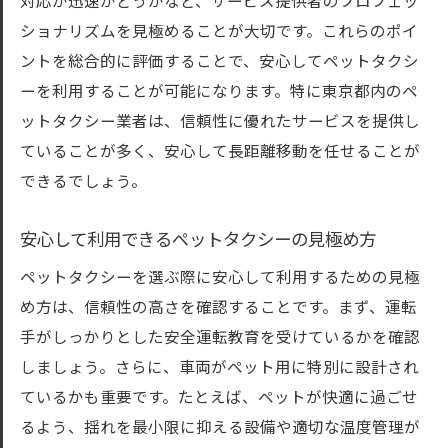
対応が迅速かどうかなど、サービス提供者のプロフェッ
東京都内で信頼できるペットタクシーの特徴と
ショナリズムを見極めることが大切です。これらのポイ
は
ントを総合的に評価することで、安心してペットタクシ
信頼性の高いペットタクシーの探し方
ーを利用することが可能になります。特に東京都内のペ
評判の良いペットタクシー業者の特徴
ットタクシー業者は、信頼性に優れたサービスを提供し
安心して利用できるサービスのポイント
ていることが多く、安心して長距離移動を任せることが
ペット愛好家に選ばれる理由
できるでしょう。
サービスの充実度で選ぶ方法
安心して利用できるペットタクシーの見極め方
利用者の声を参考にした選び方
長時間の移動でも安心して任せられるペットタ
ペットタクシーを選ぶ際に安心して利用するための見極
クシー
め方は、信頼性の高さを確認することです。まず、運転
手がしっかりとした安全運転教育を受けているかを確認
快適な長距離移動を提供するタクシー
しましょう。さらに、車両がペット用に特別に設計され
長時間移動に適したペットタクシーの選び
ているかも重要です。たとえば、ペットが快適に過ごせ
方
るよう、揺れを最小限に抑える設備や適切な温度管理が
ペットの疲労を軽減するサービス