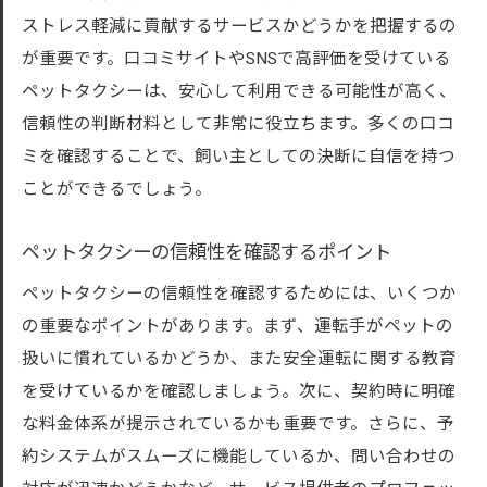
リラックスできる車内環境の整え方
ストレス軽減に貢献するサービスかどうかを把握するの
が重要です。口コミサイトやSNSで高評価を受けている
ストレスフリーな移動のための工夫
ペットタクシーは、安心して利用できる可能性が高く、
ペットの個性に合わせたサービス選び
信頼性の判断材料として非常に役立ちます。多くの口コ
安心して預けられるタクシーの条件
ミを確認することで、飼い主としての決断に自信を持つ
安全運転教育が施されたペットタクシーの見極
ことができるでしょう。
め方
安全運転講習を受けたドライバーの特徴
ペットタクシーの信頼性を確認するポイント
安心して利用できるペットタクシーの選び
ペットタクシーの信頼性を確認するためには、いくつか
方
の重要なポイントがあります。まず、運転手がペットの
安全教育が行き届いた業者の見つけ方
扱いに慣れているかどうか、また安全運転に関する教育
事故を未然に防ぐタクシー選びのポイント
を受けているかを確認しましょう。次に、契約時に明確
信頼できるドライバーの条件とは
な料金体系が提示されているかも重要です。さらに、予
約システムがスムーズに機能しているか、問い合わせの
安全運転を徹底するタクシーサービス