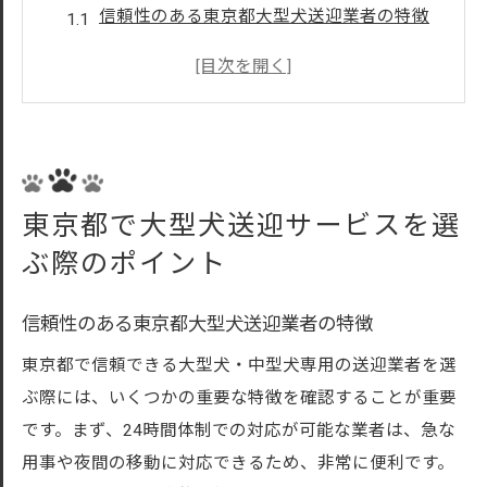
信頼性のある東京都大型犬送迎業者の特徴
東京都内大型犬送迎サービス利用者の口コ
ミを確認
東京都内で大型犬送迎を依頼する際の料金
比較
大型犬送迎サービス東京都での安全対策
東京都で大型犬送迎サービスを選
予約時に確認すべき東京都大型犬送迎の対
ぶ際のポイント
応範囲
東京都内で大型犬送迎利用時の注意点
信頼性のある東京都大型犬送迎業者の特徴
安心の中型犬送迎サービス東京都内での選び方
東京都で信頼できる大型犬・中型犬専用の送迎業者を選
東京都で中型犬送迎サービス選択の基準
ぶ際には、いくつかの重要な特徴を確認することが重要
東京都内で信頼される中型犬送迎業者とは
です。まず、24時間体制での対応が可能な業者は、急な
中型犬送迎東京都利用者の声をチェック
用事や夜間の移動に対応できるため、非常に便利です。
東京都で中型犬送迎に適した車両の選び方