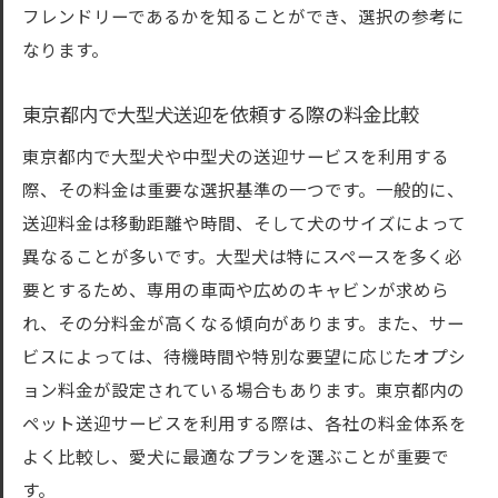
東京都内大型犬中型犬送迎で快適な移動を実現
フレンドリーであるかを知ることができ、選択の参考に
する方法
なります。
東京都で大型犬中型犬送迎を快適にする車
東京都内で大型犬送迎を依頼する際の料金比較
両選び
東京都内での大型犬中型犬送迎のスムーズ
東京都内で大型犬や中型犬の送迎サービスを利用する
な予約法
際、その料金は重要な選択基準の一つです。一般的に、
大型犬中型犬送迎東京都での移動の工夫
送迎料金は移動距離や時間、そして犬のサイズによって
異なることが多いです。大型犬は特にスペースを多く必
東京都で大型犬中型犬をストレスフリーで
要とするため、専用の車両や広めのキャビンが求めら
送迎する秘訣
れ、その分料金が高くなる傾向があります。また、サー
東京都内での大型犬中型犬送迎に最適なタ
ビスによっては、待機時間や特別な要望に応じたオプシ
イミング
ョン料金が設定されている場合もあります。東京都内の
大型犬中型犬送迎東京都での移動計画の立
ペット送迎サービスを利用する際は、各社の料金体系を
て方
よく比較し、愛犬に最適なプランを選ぶことが重要で
中型犬送迎サービス東京都での体験を快適に
す。