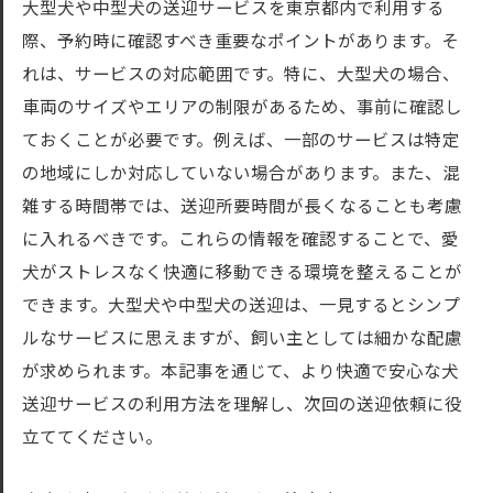
大型犬や中型犬の送迎サービスを東京都内で利用する
東京都内大型犬送迎スタッフの重要な役割
際、予約時に確認すべき重要なポイントがあります。そ
大型犬送迎サービス東京都でのスタッフ育
れは、サービスの対応範囲です。特に、大型犬の場合、
成
車両のサイズやエリアの制限があるため、事前に確認し
東京都で大型犬送迎に従事するスタッフの
ておくことが必要です。例えば、一部のサービスは特定
専門性
の地域にしか対応していない場合があります。また、混
東京都大型犬送迎におけるスタッフの安心
雑する時間帯では、送迎所要時間が長くなることも考慮
対応
に入れるべきです。これらの情報を確認することで、愛
大型犬送迎東京都のスタッフによるサポー
犬がストレスなく快適に移動できる環境を整えることが
ト体制
できます。大型犬や中型犬の送迎は、一見するとシンプ
中型犬大型犬送迎東京都内の最新サービス事情
ルなサービスに思えますが、飼い主としては細かな配慮
が求められます。本記事を通じて、より快適で安心な犬
東京都内の中型犬大型犬送迎最新サービス
送迎サービスの利用方法を理解し、次回の送迎依頼に役
中型犬大型犬送迎サービス東京都での新し
立ててください。
い取り組み
東京都大型犬中型犬送迎の最新トレンド