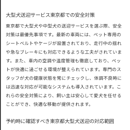
東京都の中型犬送迎を快適にするための準
備
大型犬送迎サービス東京都での安全対策
中型犬送迎東京都利用者に聞いた快適な体
東京都で大型犬や中型犬の送迎サービスを選ぶ際、安全
験談
対策は最優先事項です。最新の車両には、ペット専用の
東京都で中型犬送迎を快適にする車内環境
シートベルトやケージが設置されており、走行中の揺れ
中型犬送迎サービスを東京都でスマートに
や急なブレーキにも対応できるような工夫がされていま
利用する方法
す。また、車内の空調や温度管理も徹底しており、ペッ
東京都での中型犬送迎時に役立つサービス
トが快適に過ごせる環境が整えられています。専門のス
タッフが犬の健康状態を常にチェックし、体調不良時に
東京都内の中型犬送迎における快適さの追
は迅速な対応が可能なシステムも導入されています。こ
求
れらの安全対策により、飼い主は安心して愛犬を任せる
東京都での大型犬送迎安心を支えるスタッフの
ことができ、快適な移動が提供されます。
役割
東京都大型犬送迎のプロフェッショナルス
予約時に確認すべき東京都大型犬送迎の対応範囲
タッフ紹介