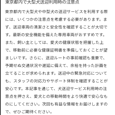
東京都内で大型犬送迎利用時の注意点
東京都内での中型犬大型犬送迎の革新技術
東京都内で大型犬や中型犬の送迎サービスを利用する際
東京都の中型犬大型犬送迎におけるサービ
には、いくつかの注意点を考慮する必要があります。ま
ス改革
ず、送迎車両の清潔さと安全性を確認することが大切で
中型犬大型犬送迎東京都内で期待されるサ
す。最新の安全機能を備えた専用車両がおすすめです。
ービス
また、飼い主としては、愛犬の健康状態を把握した上
東京都大型犬中型犬送迎サービスで愛犬のスト
で、移動前に必要な健康証明書を準備しておくことが望
レス軽減
ましいです。さらに、送迎ルートの事前確認も重要で、
東京都で大型犬中型犬送迎時のストレス要
予期せぬ交通状況や遅延に備えて、余裕を持った計画を
因とその対策
立てることが求められます。送迎中の緊急対応について
大型犬中型犬送迎東京都でのリラックスで
も、スタッフの対応力やサポート体制を確認することが
きる環境作り
安心です。本記事を通じて、犬送迎サービス利用時の注
意点を押さえ、愛犬との移動時間をより快適で安心なも
東京都内での大型犬中型犬送迎ストレス軽
のにしてください。次回も有益な情報をお届けしますの
減の実例
で、ぜひご期待ください。
中型犬大型犬送迎サービス東京都での安心