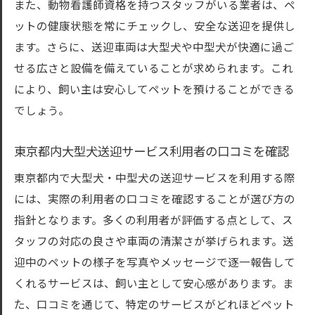
また、動物看護師資格を持つスタッフがいる業者は、ペ
東京都内中型犬送迎サービスの料金プラン
ットの健康状態を常にチェックし、安全な送迎を提供し
東京都で中型犬送迎を利用する際の要注意
ます。さらに、送迎車両は大型犬や中型犬が快適に過ご
事項
せる広さと設備を備えていることが求められます。これ
により、飼い主は安心してペットを預けることができる
大型犬送迎東京都で注目すべき技術とサービス
でしょう。
東京都大型犬送迎における最新技術の活用
大型犬送迎サービス東京都での車両設備の
東京都内大型犬送迎サービス利用者の口コミを確認
進化
東京都内で大型犬・中型犬の送迎サービスを利用する際
東京都内での大型犬送迎における技術的安
には、実際の利用者の口コミを確認することが選び方の
全性
指針となります。多くの利用者が評価する点として、ス
東京都の大型犬送迎サービスにおける独自
タッフの対応の良さや車両の清潔さが挙げられます。送
の特徴
迎中のペットの様子を写真やメッセージで逐一報告して
大型犬送迎東京都でのサービス範囲の拡充
くれるサービスは、飼い主として安心感があります。ま
東京都内大型犬送迎の最新情報
た、口コミを通じて、特定のサービスがどれほどペット