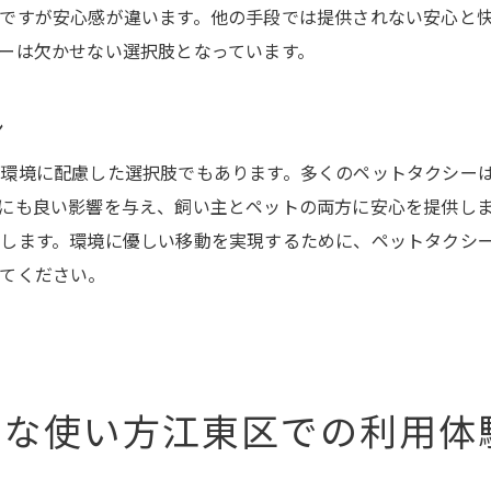
ペットタクシーがあるからできる新しい体験
ですが安心感が違います。他の手段では提供されない安心と
ーは欠かせない選択肢となっています。
ペットタクシーがライフスタイルに与える影響
初めてのペットタクシー利用者の感想
ン
ペットライフを豊かにするサービスとは
ペットと一緒に江東区を巡るペットタクシーの活用法
環境に配慮した選択肢でもあります。多くのペットタクシー
にも良い影響を与え、飼い主とペットの両方に安心を提供し
ペットタクシーで巡る江東区のおすすめスポット
します。環境に優しい移動を実現するために、ペットタクシ
休日に楽しむペットと一緒の小旅行
てください。
ペットタクシーで参加できるイベントや催し物
ペットとのドライブを安全に楽しむ方法
江東区内でペットタクシーを活用する日常
ペットと観光を楽しむためのヒント
利な使い方江東区での利用体
ペットタクシーの未来江東区でのさらなる発展を期待して
ペットタクシー事業の今後の展望