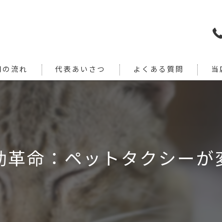
用の流れ
代表あいさつ
よくある質問
当
犬
猫
旅行
動革命：ペットタクシーが
引っ
通院