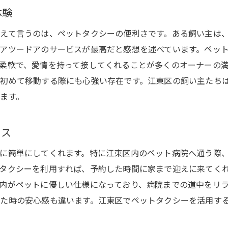
江東区におけるペットライフの進化
体験
新技術がもたらすペットタクシーの変革
えて言うのは、ペットタクシーの便利さです。ある飼い主は
ペットタクシーが地域に与える影響
アツードアのサービスが最高だと感想を述べています。ペッ
ペットタクシーサービスの未来を考える
柔軟で、愛情を持って接してくれることが多くのオーナーの
初めて移動する際にも心強い存在です。江東区の飼い主たち
次世代ペットタクシーの可能性
ます。
セス
に簡単にしてくれます。特に江東区内のペット病院へ通う際
タクシーを利用すれば、予約した時間に家まで迎えに来てく
内がペットに優しい仕様になっており、病院までの道中をリ
た時の安心感も違います。江東区でペットタクシーを活用す