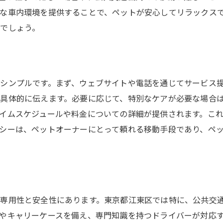
料金体系とその内訳の紹介
な車内環境を提供することで、ペットが安心してリラックス
ペットタクシー利用の際のペットの準備
でしょう。
飼い主が知っておくべき法律と規制
ペットタクシーが江東区のペットライフをどう変えるか
ペットタクシーがもたらすライフスタイルの変化
シンプルです。まず、ウェブサイトや電話を通じてサービス
ペットの生活の質向上に貢献する理由
具体的に伝えます。必要に応じて、特別なケアが必要な場合
江東区でのペットコミュニティの変化
イムスケジュールや料金についての詳細が提供されます。こ
ペットタクシーがもたらす地域活性化
シーは、ペットオーナーにとって頼れる移動手段であり、ペ
ペットタクシー利用者のライフスタイル事例
ペットと飼い主の絆が深まる瞬間
江東区のペットオーナーが語るペットタクシーの魅力
実際に利用したオーナーの声
専用性と安全性にあります。東京都江東区では特に、公共交
ペットタクシーが提供する快適な旅
やキャリーケースを備え、専門知識を持つドライバーが対応