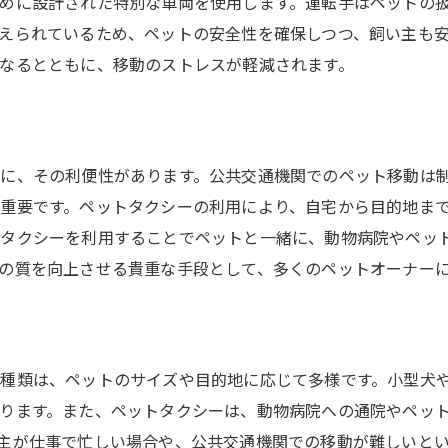
ペットタクシー利用者の声と満足度
めに設計された特別な車両を使用します。運転手はペットの
えられているため、ペットの安全性を確保しつつ、飼い主も
ペットタクシーの特別サービス紹介
なるとともに、移動のストレスが軽減されます。
ペットのための安全安心な移動法江東区のペットタクシー
ペットタクシーの安全対策
ペット専用設備の重要性
に、その利便性があります。公共交通機関でのペット移動は
飼い主も安心するペットタクシーの選び方
重要です。ペットタクシーの利用により、自宅から目的地ま
ペットのストレス軽減に役立つ移動法
タクシーを利用することでペットと一緒に、動物病院やペッ
移動中のペットケアのポイント
の質を向上させる貴重な手段として、多くのペットオーナー
ペットタクシーの安全基準と規制
江東区でペットタクシーを利用するメリットと注意点
ペットタクシー利用のメリットとは？
種類は、ペットのサイズや目的地に応じて多様です。小型犬
江東区での利用時の注意点
ります。また、ペットタクシーは、動物病院への通院やペッ
ペットタクシーを選ぶ際のチェックリスト
主が仕事で忙しい場合や、公共交通機関での移動が難しいと