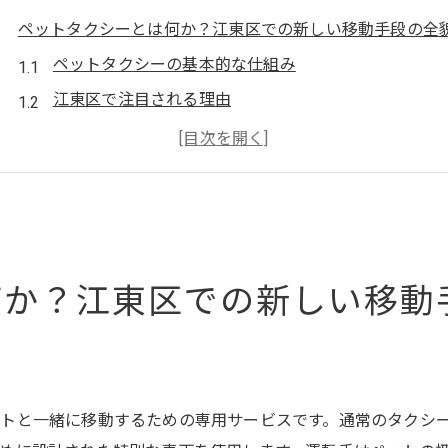
ペットタクシーとは何か？江東区での新しい移動手段の全
ペットタクシーの基本的な仕組み
江東区で注目される理由
ペットタクシーの種類とサービス内容
利用方法と予約の流れ
ペットタクシーと他の移動手段の比較
環境に優しいペット移動ソリューション
ペットタクシーの便利な使い方江東区での利用体験談
何か？江東区での新しい移動
江東区の飼い主が語るペットタクシー体験
ペットタクシーで行く動物病院のアクセス
ショートトリップに最適なペットタクシー
ペットタクシー予約時のポイント
トと一緒に移動するための専用サービスです。通常のタクシ