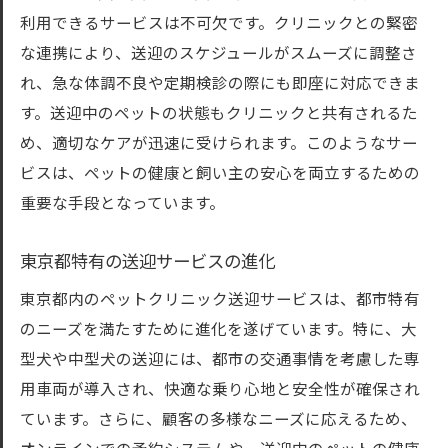
専門知識を持つスタッフの役割
利用できるサービスは不可欠です。クリニックとの緊密
愛犬への細やかなケアの提供
な連携により、送迎のスケジュールがスムーズに調整さ
ストレス軽減のためのコミュニケーション
れ、急な体調不良や定期検診の際にも即座に対応できま
ペットホテルとの連携での利便性
す。送迎中のペットの状態もクリニックと共有されるた
め、適切なケアが迅速に受けられます。このようなサー
スタッフの研修制度とサービス品質
ビスは、ペットの健康と飼い主の安心を両立するための
信頼の絆を築くスタッフの対応
重要な手段となっています。
ペット送迎サービスが人気の理由とその進化
利用者の声から見る人気の理由
東京都特有の送迎サービスの進化
サービス向上のためのフィードバック
東京都内のペットクリニック送迎サービスは、都市特有
市場のニーズに応じたサービス展開
のニーズを満たすために進化を遂げています。特に、大
都内での競争とサービス改善
型犬や中型犬の送迎には、都市の交通事情を考慮した専
送迎サービスの誕生から現在までの歴史
用車両が導入され、快適な乗り心地と安全性が確保され
未来を見据えたサービス革新の方向性
ています。さらに、顧客の多様なニーズに応えるため、