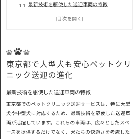
最新技術を駆使した送迎車両の特徴
大型犬に特化した送迎サービスの利点
ペットクリニックと連携した送迎の重要性
東京都特有の送迎サービスの進化
飼い主のニーズに応えるサービスの拡充
進化する送迎サービスがもたらす影響
東京都で大型犬も安心ペットクリ
ペットクリニック送迎で大型犬がリラックスで
ニック送迎の進化
きる理由
広々としたキャビンの魅力
最新技術を駆使した送迎車両の特徴
ストレスフリーな移動の工夫
東京都でのペットクリニック送迎サービスは、特に大型
安心の安全機能がもたらす安心感
犬や中型犬に対応するため、最新技術を駆使した送迎車
犬の行動に合わせたシートの設計
両が活躍しています。これらの車両は、広々としたスペ
専門スタッフのケアがもたらす安心感
ースを提供するだけでなく、犬たちの快適さを考慮した