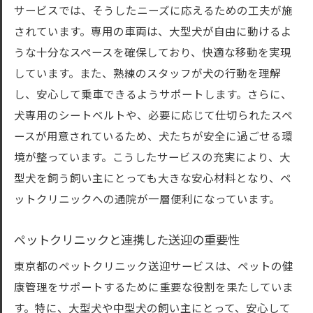
サービスでは、そうしたニーズに応えるための工夫が施
専門スタッフによる健康チェック
されています。専用の車両は、大型犬が自由に動けるよ
動物病院との連携による安心感
うな十分なスペースを確保しており、快適な移動を実現
輸送中の健康リスクを軽減する工夫
しています。また、熟練のスタッフが犬の行動を理解
東京都の犬送迎サービスが提供する安全と快適
し、安心して乗車できるようサポートします。さらに、
さ
犬専用のシートベルトや、必要に応じて仕切られたスペ
安全性を確保するための最新機器
ースが用意されているため、犬たちが安全に過ごせる環
快適な送迎環境を支える設備
境が整っています。こうしたサービスの充実により、大
型犬を飼う飼い主にとっても大きな安心材料となり、ペ
各種保険対応の安心感
ットクリニックへの通院が一層便利になっています。
定期メンテナンスで保たれる安全性
緊急時の対応体制とその重要性
ペットクリニックと連携した送迎の重要性
送迎前の健康確認手続き
東京都のペットクリニック送迎サービスは、ペットの健
専任スタッフによる犬の送迎サービスの魅力と
康管理をサポートするために重要な役割を果たしていま
は
す。特に、大型犬や中型犬の飼い主にとって、安心して