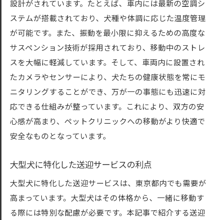
リラックス促進のための音楽サービス
設計がされています。たとえば、車内には最新の空調シ
ステムが搭載されており、犬種や体調に応じた温度管理
中型犬に最適な東京都のペット送迎サービスの
が可能です。また、振動を最小限に抑えるための高度な
選び方
サスペンション技術が採用されており、移動中のストレ
中型犬専用の送迎サービスの特徴
スを大幅に軽減しています。そして、車両内に設置され
サービス選択時のチェックポイント
たカメラやセンサーにより、犬たちの健康状態を常にモ
価格とサービス内容の比較
ニタリングすることができ、万が一の事態にも迅速に対
口コミで選ぶ信頼できる送迎サービス
応できる仕組みが整っています。これにより、双方の安
送迎とペットクリニックのアクセス性
心感が高まり、ペットクリニックへの移動がより快適で
中型犬の特性に応じたサービスの必要性
安全なものとなっています。
ペットクリニック送迎で愛犬の健康を守る最新
大型犬に特化した送迎サービスの利点
技術
空気質管理システムの導入効果
大型犬に特化した送迎サービスは、東京都内でも需要が
高まっています。大型犬はその体格から、一緒に移動す
最新設備を活用した健康維持策
る際には特別な配慮が必要です。本記事で紹介する送迎
輸送中の健康管理サポート