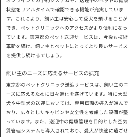
オンラインでの予約システムや、送迎中のペットの健康
愛犬と安心移動東京都の送迎サービスの魅力
状態をリアルタイムで確認できる機能が充実していま
大切な家族を守る送迎の役割
す。これにより、飼い主は安心して愛犬を預けることが
東京都内の移動を快適にする工夫
でき、ペットクリニックへのアクセスがより便利になっ
送迎サービス利用者の体験談
ています。東京都のペット送迎サービスは、今後も技術
ペットのライフスタイルに合わせた柔軟性
革新を続け、飼い主とペットにとってより良いサービス
安心感を生むサービスの透明性
を提供し続けるでしょう。
愛犬と共に過ごす時間を増やす工夫
飼い主のニーズに応えるサービスの拡充
東京都のペットクリニック送迎サービスは、飼い主のニ
ーズに応えるために日々進化を遂げています。特に大型
犬や中型犬の送迎においては、専用車両の導入が進んで
おり、広々としたキャビンや安全性を考慮した設備が整
っています。また、送迎中の健康管理を目的とした空気
質管理システムも導入されており、愛犬が快適に過ごせ