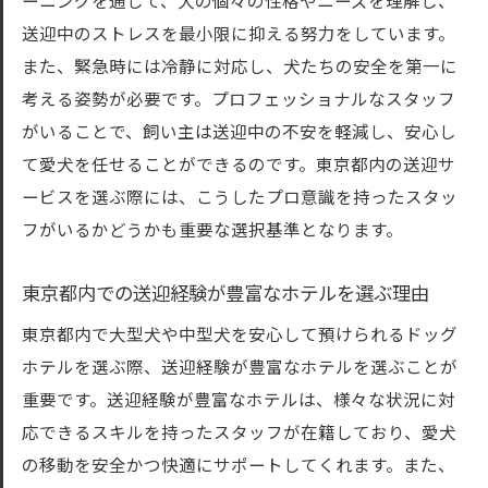
ーニングを通じて、犬の個々の性格やニーズを理解し、
信頼できる送迎スタッフの見つけ方
送迎中のストレスを最小限に抑える努力をしています。
中型犬に適した送迎プランの選定方法
また、緊急時には冷静に対応し、犬たちの安全を第一に
送迎時のトラブルを未然に防ぐポイント
考える姿勢が必要です。プロフェッショナルなスタッフ
地域別に見るおすすめの送迎サービス
がいることで、飼い主は送迎中の不安を軽減し、安心し
て愛犬を任せることができるのです。東京都内の送迎サ
大型犬送迎の安心と快適を提供する東京都のド
ービスを選ぶ際には、こうしたプロ意識を持ったスタッ
ッグホテルの選び方
フがいるかどうかも重要な選択基準となります。
大型犬に特化した送迎サービスの魅力
送迎スタッフの専門性とサービス内容
東京都内での送迎経験が豊富なホテルを選ぶ理由
安心感を提供する設備と技術
東京都内で大型犬や中型犬を安心して預けられるドッグ
東京都内の大型犬送迎での実績と信頼性
ホテルを選ぶ際、送迎経験が豊富なホテルを選ぶことが
送迎サービスが提供する付加価値とは
重要です。送迎経験が豊富なホテルは、様々な状況に対
飼い主とペット双方が満足する送迎選び
応できるスキルを持ったスタッフが在籍しており、愛犬
の移動を安全かつ快適にサポートしてくれます。また、