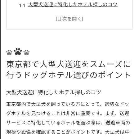
大型犬送迎に特化したホテル探しのコツ
送迎サービスの評価基準：信頼性と快適性
送迎車両の設備と大型犬の安心感
プロフェッショナルな送迎スタッフの役割
東京都内での送迎経験が豊富なホテルを選
ぶ理由
東京都で大型犬送迎をスムーズに
送迎サービス利用者の体験談から学ぶ
行うドッグホテル選びのポイント
中型犬の送迎を安心して任せられる東京都内の
ドッグホテルサービス
大型犬送迎に特化したホテル探しのコツ
中型犬に適した送迎サービスの特徴
東京都内で大型犬を飼っている方にとって、適切なドッ
ドッグホテル選びで重視すべきポイント
グホテルを見つけることは非常に重要です。まず、送迎
安心の送迎: 中型犬に優しいサービスとは
サービスに特化しているホテルを選ぶ際は、送迎車両の
東京都内の送迎サービスが提供する付加価
規模や設備を確認することがポイントです。大型犬は中
値