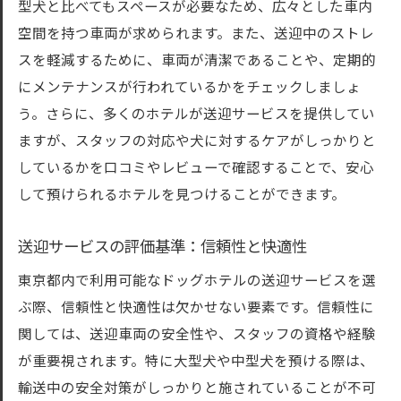
型犬と比べてもスペースが必要なため、広々とした車内
クチコミから探る信頼できるホテル
空間を持つ車両が求められます。また、送迎中のストレ
送迎時のトラブル事例とその解決策
スを軽減するために、車両が清潔であることや、定期的
にメンテナンスが行われているかをチェックしましょ
大型犬送迎における東京都内ドッグホテルの安
う。さらに、多くのホテルが送迎サービスを提供してい
心感と信頼性
ますが、スタッフの対応や犬に対するケアがしっかりと
送迎サービスが提供する安心感の秘密
しているかを口コミやレビューで確認することで、安心
ドッグホテルスタッフの専門性と信頼性
して預けられるホテルを見つけることができます。
大型犬に優しい送迎環境の整備
送迎サービスの選択基準と比較ポイント
送迎サービスの評価基準：信頼性と快適性
ペットの健康管理を考慮した送迎とは
東京都内で利用可能なドッグホテルの送迎サービスを選
東京都内の送迎サービスの品質保証
ぶ際、信頼性と快適性は欠かせない要素です。信頼性に
東京都で大型犬の送迎を頼むなら知っておきた
関しては、送迎車両の安全性や、スタッフの資格や経験
い重要なポイント
が重要視されます。特に大型犬や中型犬を預ける際は、
送迎依頼時の準備と注意事項
輸送中の安全対策がしっかりと施されていることが不可