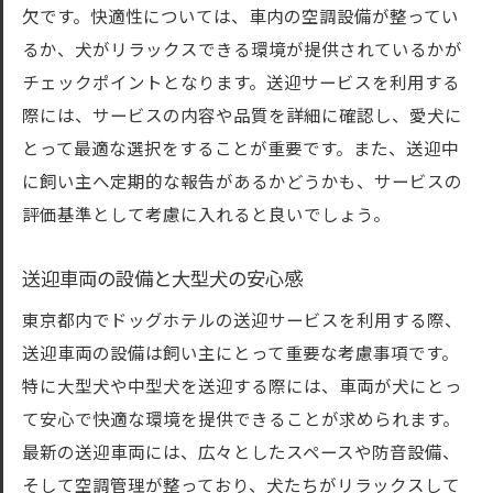
欠です。快適性については、車内の空調設備が整ってい
大型犬の送迎で気をつけるべき法律と規制
るか、犬がリラックスできる環境が提供されているかが
最適な送迎プランの組み立て方
チェックポイントとなります。送迎サービスを利用する
送迎サービスの安全基準と確認方法
際には、サービスの内容や品質を詳細に確認し、愛犬に
送迎後のフォローアップサービス
とって最適な選択をすることが重要です。また、送迎中
東京都内の送迎サービスの最新動向
に飼い主へ定期的な報告があるかどうかも、サービスの
中型犬送迎サービスが東京都で選ばれる理由と
評価基準として考慮に入れると良いでしょう。
その魅力
中型犬送迎サービスの人気の秘密
送迎車両の設備と大型犬の安心感
東京都内での安心感ある送迎の仕組み
東京都内でドッグホテルの送迎サービスを利用する際、
サービス利用者が語る満足度の高さ
送迎車両の設備は飼い主にとって重要な考慮事項です。
特に大型犬や中型犬を送迎する際には、車両が犬にとっ
送迎サービスが提供するペットへの安心感
て安心で快適な環境を提供できることが求められます。
中型犬送迎におけるコストパフォーマンス
最新の送迎車両には、広々としたスペースや防音設備、
地域密着型サービスの魅力とその効果
そして空調管理が整っており、犬たちがリラックスして