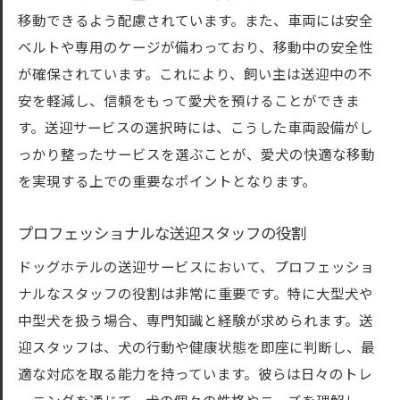
安心の送迎で大型犬も東京都内のドッグホテル
移動できるよう配慮されています。また、車両には安全
利用を快適に
ベルトや専用のケージが備わっており、移動中の安全性
快適な送迎で大型犬が喜ぶ理由
が確保されています。これにより、飼い主は送迎中の不
送迎時のストレスを軽減する工夫とは
安を軽減し、信頼をもって愛犬を預けることができま
犬の性格に応じた送迎方法の工夫
す。送迎サービスの選択時には、こうした車両設備がし
東京都内での大型犬向け送迎サービスの進
っかり整ったサービスを選ぶことが、愛犬の快適な移動
化
を実現する上での重要なポイントとなります。
送迎車両の環境管理の重要性
プロフェッショナルな送迎スタッフの役割
ペットの健康と安全を守るための送迎基準
ドッグホテルの送迎サービスにおいて、プロフェッショ
東京都内で安心の中型犬送迎サービスを見つけ
ナルなスタッフの役割は非常に重要です。特に大型犬や
るためのコツ
中型犬を扱う場合、専門知識と経験が求められます。送
中型犬送迎サービスの選び方と比較ポイン
迎スタッフは、犬の行動や健康状態を即座に判断し、最
ト
適な対応を取る能力を持っています。彼らは日々のトレ
口コミと評判から見るサービスの質