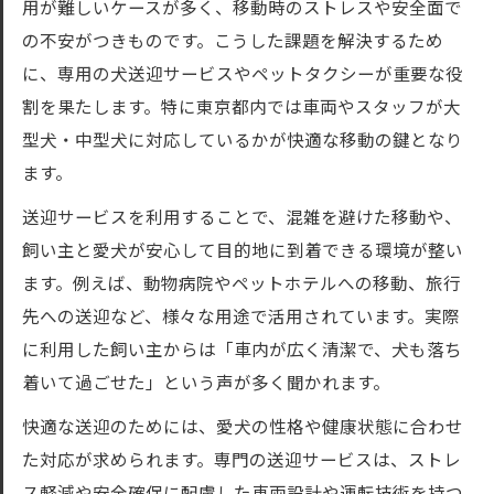
用が難しいケースが多く、移動時のストレスや安全面で
解説
の不安がつきものです。こうした課題を解決するため
東京都のペットタクシーで重視すべき安全
に、専用の犬送迎サービスやペットタクシーが重要な役
対策
割を果たします。特に東京都内では車両やスタッフが大
犬送迎で確認したいサービスの充実ポイン
型犬・中型犬に対応しているかが快適な移動の鍵となり
ト
ます。
ペットタクシー選びで愛犬の快適を守る方
送迎サービスを利用することで、混雑を避けた移動や、
法
飼い主と愛犬が安心して目的地に到着できる環境が整い
東京都内の犬送迎サービス比較の着眼点
ます。例えば、動物病院やペットホテルへの移動、旅行
ペットタクシー選びで大切な安全基準とは
先への送迎など、様々な用途で活用されています。実際
大型犬中型犬犬送迎の安全基準を知る重要
に利用した飼い主からは「車内が広く清潔で、犬も落ち
性
着いて過ごせた」という声が多く聞かれます。
ペットタクシーで安全な移動を確保する条
快適な送迎のためには、愛犬の性格や健康状態に合わせ
件
た対応が求められます。専門の送迎サービスは、ストレ
東京都で信頼できる犬送迎業者の見極め方