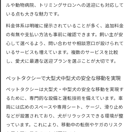
ルや動物病院、トリミングサロンへの送迎にも対応して
ト
いる点も大きな魅力です。
犬のサイズ別に学ぶ送迎サービス活用術
大型犬中型犬それぞれに最適な犬送迎の選
料金体系は明確に提示されていることが多く、追加料金
び方
の有無や支払い方法も事前に確認できます。飼い主が安
心して選べるよう、問い合わせや相談窓口が設けられて
ペットタクシー利用時の大型犬中型犬対応
いるサービスも増えています。複数のサービスを比較
ポイント
し、愛犬に最適な送迎プランを選ぶことが大切です。
犬のサイズに合わせた送迎サービスの活用
方法
ペットタクシーで大型犬中型犬の安全な移動を実現
東京都で見つかる犬送迎の柔軟なサービス
ペットタクシーは大型犬・中型犬の安全な移動を実現す
例
るために、専門的な設備と運転技術を備えています。車
大型犬中型犬犬送迎で快適移動を叶えるコ
両には広めのスペースや専用シート、ケージ、滑り止め
ツ
などが設置されており、犬がリラックスできる環境が整
快適移動のための犬送迎サービス比較
っています。これにより、移動中の転倒やケガのリスク
大型犬中型犬犬送迎サービスの特徴を徹底