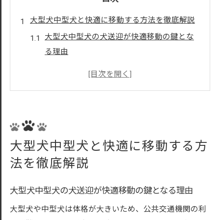
大型犬中型犬と快適に移動する方法を徹底解説
大型犬中型犬の犬送迎が快適移動の鍵とな
る理由
東京都で選ぶ大型犬中型犬犬送迎サービス
の特徴とは
ペットタクシーで大型犬中型犬の安全な移
動を実現
ペットと安心して移動するための準備とポ
大型犬中型犬と快適に移動する方
イント
法を徹底解説
犬送迎サービスで大型犬中型犬もストレス
軽減
大型犬中型犬の犬送迎が快適移動の鍵となる理由
東京都で犬送迎を安心して利用するポイント
大型犬や中型犬は体格が大きいため、公共交通機関の利
大型犬中型犬犬送迎の信頼できる選び方を