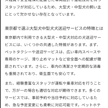
ス軽減や安全確保に配慮した車両設計や運転技術を持つ
大型犬中型犬に対応した設備や車内環境の
スタッフが対応しているため、大型犬・中型犬の飼い主
確認点
にとって欠かせない存在となっています。
犬送迎時のドライバーの専門性と配慮の重
要性
東京都で選ぶ大型犬中型犬犬送迎サービスの特徴とは
愛犬の送迎が必要なとき知っておきたい事
東京都内で利用できる大型犬・中型犬対応の犬送迎サー
大型犬中型犬犬送迎を利用する際の準備リ
ビスには、いくつかの共通した特徴があります。まず、
スト
ペットタクシーや送迎サービスは、広い車内スペースや
ペットタクシー利用時の愛犬の健康チェッ
専用のケージ、滑り止めマットなど安全面への配慮が徹
ク方法
底されています。さらに、車内の清潔さや定期的な消毒
も重視されており、衛生面でも安心です。
犬送迎サービスへの問い合わせ時の確認事
項
また、経験豊富なスタッフが運転や乗車対応を行うこと
東京都内の犬送迎当日の流れとポイント解
で、万が一の場合も適切な対応が期待できます。多くの
説
サービスでは、事前予約や当日予約に対応しているた
め、急な予定変更にも柔軟に対応可能です。ペットホテ
大型犬中型犬の送迎時に役立つ持ち物リス