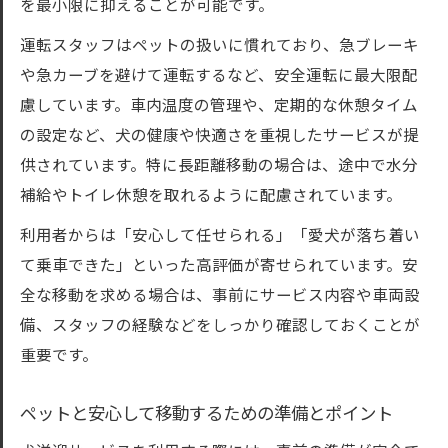
を最小限に抑えることが可能です。
比較
運転スタッフはペットの扱いに慣れており、急ブレーキ
東京都のペットタクシー選択時の注目ポイ
や急カーブを避けて運転するなど、安全運転に最大限配
ント
慮しています。車内温度の管理や、定期的な休憩タイム
愛犬に最適な犬送迎サービスの比較方法と
の設定など、犬の健康や快適さを重視したサービスが提
は
供されています。特に長距離移動の場合は、途中で水分
大型犬中型犬向け送迎で重視すべき利便性
補給やトイレ休憩を取れるように配慮されています。
ペットタクシー各社のサービス内容と選び
利用者からは「安心して任せられる」「愛犬が落ち着い
方
て乗車できた」といった高評価が寄せられています。安
全な移動を求める場合は、事前にサービス内容や車両設
備、スタッフの経験などをしっかり確認しておくことが
重要です。
ペットと安心して移動するための準備とポイント