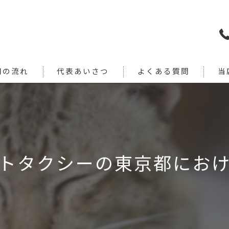
用の流れ
代表あいさつ
よくある質問
当
犬
猫
旅行
トタクシーの東京都にお
引っ
通院