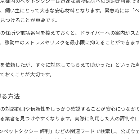
京都内のペットタクシーは迅速な動物病院への送迎が可能で
救急対応に強いペットタクシーの選び方
、飼い主にとって大きな安心材料となります。緊急時には「ペ
見つけることが重要です。
救急時に信頼できるペットタクシーの見極め方
東京都で評判の高いペットタクシーを選ぶ方法
の住所や電話番号を控えておくと、ドライバーへの案内がス
、移動中のストレスやリスクを最小限に抑えることができます
ペットタクシー緊急対応のサービス比較ポイント
救急搬送時に強いペットタクシーの条件
ペットタクシー選びで確認すべき緊急対応能力
を依頼したが、すぐに対応してもらえて助かった」といった
ておくことが大切です。
東京都で注目のペットタクシーの安全性
ペットタクシーの安全対策と東京都での実例
得る方法
東京都で選ばれるペットタクシーの衛生管理
ペットタクシーの車両設備と安全への配慮
の対応範囲や信頼性をしっかり確認することが安心につなが
る業者を見つけやすくなります。実際に利用した人の評判や
ペットタクシー利用時の同乗者安全ポイント
安心して利用できるペットタクシーの特徴
パンペットタクシー 評判」などの関連ワードで検索し、公式ウ