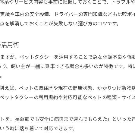
もしもの時に頼れるペットタクシー特集
体系やサービス内容も事前に把握しておくことで、トラブル
緊急時に頼りになるペットタクシーの選択基準
実績や車内の安全設備、ドライバーの専門知識なども比較ポ
ペットタクシー同乗で安心できる理由を紹介
点を解消しておくことが失敗しない選び方のコツです。
東京都で話題のペットタクシー救急対応事例
ペットタクシーの予約から利用までの流れ
の活用術
もしもの時のために知っておくべき利用方法
ますが、ペットタクシーを活用することで急な体調不良や怪
ペットタクシー同乗で叶える安全送迎
あり、飼い主が一緒に乗車できる場合も多いのが特徴です。特
ペットタクシー同乗サービスのメリットと注意点
。
飼い主も安心できるペットタクシー同乗体験談
例えば、ペットの既往歴や現在の健康状態、かかりつけ動物
ペットタクシー同乗時のルールとマナーを解説
ペットタクシーの利用規約や対応可能なペットの種類・サイ
安全送迎を実現するペットタクシーの工夫とは
ペットタクシー利用時の同乗者に必要な準備
トを、長距離でも安全に病院まで運んでもらえた」といった
いう時に落ち着いて対応できます。