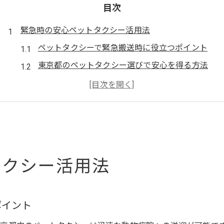
目次
緊急時の安心ペットタクシー活用法
ペットタクシーで緊急搬送時に役立つポイント
東京都のペットタクシー選びで安心を得る方法
急な体調不良に備えるペットタクシーの活用術
ペットタクシー利用時の緊急連絡のコツ
ペットタクシー利用前の準備と注意点
ペットタクシーなら東京都で夜間も安心
夜間も対応可能なペットタクシーの魅力を解説
タクシー活用法
東京都で深夜利用できるペットタクシーの活用法
夜間救急時に頼れるペットタクシー利用術
ポイント
ペットタクシーの夜間予約時に注意すべき点
東京都の夜に強いペットタクシーの選び方