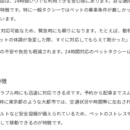
由は、24時間いつでも利用できる安心感にあります。急な通
急な移動に強いペットタクシーの使い方ガイド
特徴です。特に一般タクシーではペットの乗車条件が厳しか
います。
急な通院にも対応するペットタクシーの魅力
予約不要でも使えるペットタクシーのポイント
も対応可能なため、緊急時にも頼りになります。たとえば、動
ットの体調が急変した際、すぐに対応してもらえて助かった
ペットタクシーで便利な当日対応の流れを解説
急な引っ越しでも安心なペットタクシー利用法
の不安や負担も軽減されます。24時間対応のペットタクシー
ペットタクシーで緊急時の移動をスムーズに
夜間も対応するペットタクシーの魅力を解説
特徴
夜間対応のペットタクシーが選ばれる理由
深夜移動でも安心なペットタクシーの条件
ラブル時にも迅速に対応できる点です。予約から配車までス
ペットタクシーで夜間の移動ストレスを軽減
特に東京都のような大都市では、交通状況や時間帯に左右さ
夜でも利用できるペットタクシーの手配方法
ルトなど安全設備が備えられているため、ペットのストレス
夜間対応ペットタクシーの信頼できるポイント
して移動できるのが特徴です。