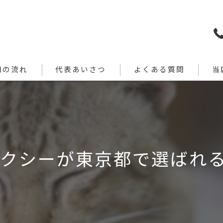
用の流れ
代表あいさつ
よくある質問
当
犬
猫
旅行
タクシーが東京都で選ばれ
引っ
通院