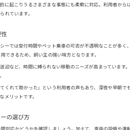
ケージなしででも安心なペットタクシー移動法
的に起こりうるさまざまな事態にも柔軟に対応。利用者から
ケージなしで乗れるペットタクシーの条件
られています。
ペットタクシー利用時のケージ要否を解説
大型犬や高齢ペットも安心な移動サービス
便性
飼い主同乗が可能なペットタクシーの魅力
シーでは受付時間やペット乗車の可否が不透明なことが多く
ケージなし移動時の注意点とペットタクシー選び
利用できるため、飼い主の強い味方となります。
ペットと飼い主が選ぶ24時間タクシーの理由
送迎など、時間に縛られない移動のニーズが高まっています
24時間対応ペットタクシーが選ばれる背景
。
ペットと飼い主が安心できる理由を徹底解説
てくれて助かった」という利用者の声もあり、深夜や早朝で
ストレス軽減に役立つペットタクシーの工夫
なメリットです。
安全第一のペットタクシー運行体制とは
飼い主の声を反映したペットタクシーの魅力
シーの選び方
時間対応かどうかを確認しましょう。加えて、車両の設備や運