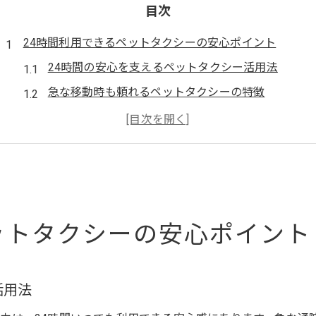
目次
24時間利用できるペットタクシーの安心ポイント
24時間の安心を支えるペットタクシー活用法
急な移動時も頼れるペットタクシーの特徴
深夜や早朝に強いペットタクシーの利便性
東京都内で安心して使えるペットタクシーの選び方
ペットタクシー利用時に確認したい安全対策
東京都で信頼度が高いペットタクシー活用術
東京都のペットタクシー選びで重視すべき点
ットタクシーの安心ポイント
信頼できるペットタクシーの見極め方と特徴
口コミで評判のペットタクシー活用体験談
活用法
飼い主が安心できるペットタクシーのサービス例
ペットタクシー予約時に必ず聞きたいポイント