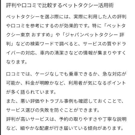
評判や口コミで比較するペットタクシー活用術
ケージなし利用時のペットタクシー注意事
項
ペットタクシーを選ぶ際には、実際に利用した人の評判
犬や猫をケージなしで安全に運ぶポイント
や口コミを参考にするのが効果的です。特に「ペットタ
クシー東京 おすすめ」や「ジャパンペットタクシー 評
ペットと一緒の移動に役立つ最新知識
判」などの検索ワードで調べると、サービスの質やドラ
ペットタクシー最新サービスのトレンド解
イバーの対応、車内の清潔さなどの情報が集まりやすく
説
なります。
ペットタクシー利用時の便利な裏技と工夫
口コミでは、ケージなしでも乗車できるか、急な対応が
東京のペットタクシーで快適移動するポイ
可能か、料金が明瞭かなど、利用者が気になるポイント
ント
が多く語られています。
口コミから学ぶペットタクシー活用のコツ
また、悪い評価やトラブル事例も確認しておくことで、
ペットタクシー利用者のリアルな体験談紹
サービス選びの失敗を防ぐことができます。
介
評判が高いサービスは、予約の取りやすさや丁寧な説明
ペットタクシーを使った荒川区での快適転送術
など、細やかな配慮が行き届いている傾向があります。
荒川区でペットタクシーを快適に使う方法