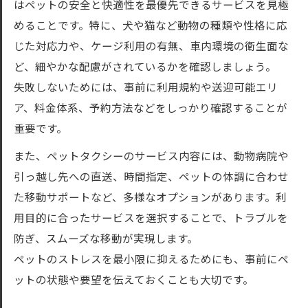
はペットの安全と快適性を最優先できるサービスを見極
送迎に強いペットタクシーが選ばれる理由
めることです。特に、犬や猫など動物の種類や性格に応
飼い主同乗可能なペットタクシーの条件と
じた対応力や、ケージ利用の有無、車内環境の衛生面な
は
ど、細やかな配慮がされているかを確認しましょう。
ペットタクシー評判から見る安全な転送事
失敗しないためには、事前に利用規約や送迎可能エリ
例
ア、料金体系、予約方法などをしっかり確認することが
急な移動も安心なペットタクシーの実力解
重要です。
説
また、ペットタクシーのサービス内容には、動物病院や
ケージなしで利用できる条件を詳しく知る
引っ越し先への直送、時間指定、ペットの体調に合わせ
ペットタクシーはケージなしでも利用でき
た移動サポートなど、多様なオプションがあります。利
る？
用目的に合ったサービスを選択することで、トラブルを
ケージ不要で乗れるペットタクシーの条件
防ぎ、スムーズな移動が実現します。
解説
ペットのストレスを最小限に抑えるためにも、事前にペ
事前確認したいペットタクシー乗車条件の
ットの状態や要望を伝えておくことも大切です。
要点