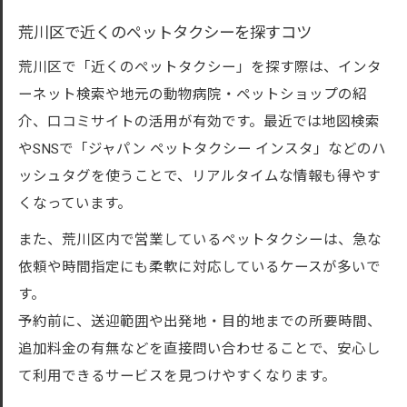
ペットタクシー転送利用時の流れと準備事
荒川区で近くのペットタクシーを探すコツ
項
荒川区で「近くのペットタクシー」を探す際は、インタ
ペットタクシーで移動時の安心対策ポイン
ーネット検索や地元の動物病院・ペットショップの紹
ト
介、口コミサイトの活用が有効です。最近では地図検索
ペットタクシー快適利用のための事前相談
やSNSで「ジャパン ペットタクシー インスタ」などのハ
術
ッシュタグを使うことで、リアルタイムな情報も得やす
ペットタクシー荒川区対応のおすすめ活用
くなっています。
術
また、荒川区内で営業しているペットタクシーは、急な
乗車前に知りたいポイントと注意点まとめ
依頼や時間指定にも柔軟に対応しているケースが多いで
ペットタクシー乗車前の必須チェックリス
す。
ト
予約前に、送迎範囲や出発地・目的地までの所要時間、
追加料金の有無などを直接問い合わせることで、安心し
ペットタクシー利用時の予約や連絡の注意
て利用できるサービスを見つけやすくなります。
点