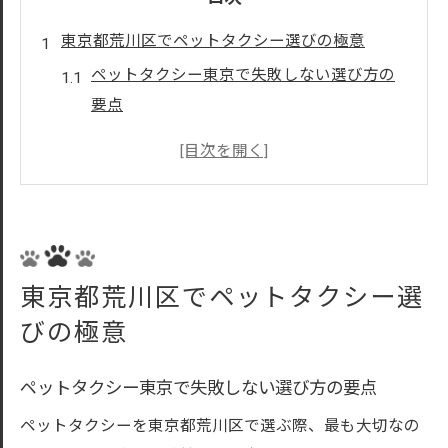
東京都荒川区でペットタクシー選びの極意
ペットタクシー東京で失敗しない選び方の
要点
評判や口コミで比較するペットタクシー活
用術
荒川区で近くのペットタクシーを探すコツ
ペットタクシー東京おすすめサービスの特
徴
東京都荒川区でペットタクシー選
ペットタクシー利用前に確認したいポイン
びの極意
ト集
安心の送迎を実現する転送サービス徹底解説
ペットタクシー東京で失敗しない選び方の要点
ペットタクシー転送サービスの仕組みと魅
ペットタクシーを東京都荒川区で選ぶ際、最も大切なの
力