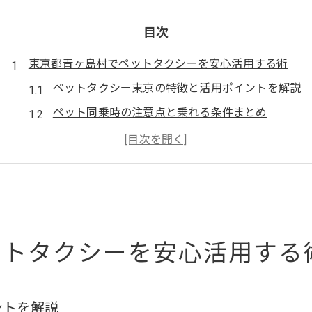
目次
東京都青ヶ島村でペットタクシーを安心活用する術
ペットタクシー東京の特徴と活用ポイントを解説
ペット同乗時の注意点と乗れる条件まとめ
ペットタクシーおすすめの選び方と比較ポイント
ペットタクシー利用時の安い業者の見分け方
ペットタクシー口コミからわかる利用者の声
年会費制ペットタクシーのメリットと選び方
ペットタクシー年会費の仕組みとメリットを解説
ットタクシーを安心活用する
年会費制ペットタクシーで得られる安心サービス
ペットタクシー東京で年会費制の選び方とは
ントを解説
安い年会費で利用できるペットタクシーの特徴