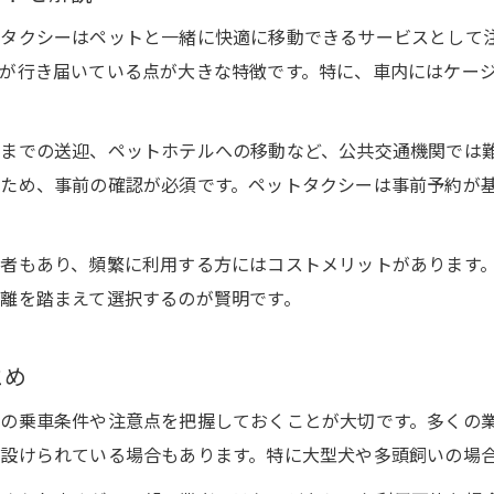
口コミ評価の高い年会費制ペットタクシー比較
タクシーはペットと一緒に快適に移動できるサービスとして
ペットタクシー利用条件を細かくチェックしよう
が行き届いている点が大きな特徴です。特に、車内にはケー
ペットタクシー乗車条件と対応エリアの確認方法
ペットタクシー東京で知っておきたい利用規約
までの送迎、ペットホテルへの移動など、公共交通機関では
ため、事前の確認が必須です。ペットタクシーは事前予約が
ペットタクシー料金や当日予約条件を細かく解説
ペット同乗可タクシーとペットタクシーの違い
ペットタクシーおすすめ条件の選び方ポイント
者もあり、頻繁に利用する方にはコストメリットがあります
離を踏まえて選択するのが賢明です。
ケージ不要で乗れるペットタクシー事情とは
ペットタクシーはケージなし乗車が可能なのか
とめ
ケージ不要なペットタクシーの実際の利用例
ペットタクシー東京でケージ不要の条件を解説
の乗車条件や注意点を把握しておくことが大切です。多くの
設けられている場合もあります。特に大型犬や多頭飼いの場
ケージ不要で安いペットタクシーの選び方