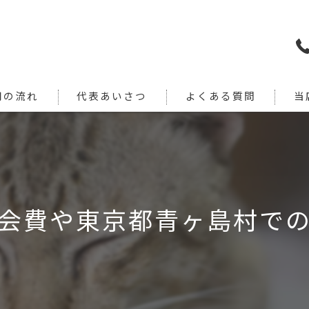
用の流れ
代表あいさつ
よくある質問
当
犬
猫
旅行
会費や東京都青ヶ島村で
引っ
通院