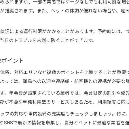
ペットタクシー口コミから見るケージ事情
められますが、一部の業者ではケージなしでも利用可能な場
料金の比較で選ぶ賢いペットタクシーの利用法
が推奨されます。また、ペットの体調が優れない場合や、噛
ペットタクシー料金と安い業者の比較方法
ペットタクシー東京の料金相場と利用例
状況による運行制限がかかることがあります。予約時には、
当日のトラブルを未然に防ぐことができます。
ペットタクシーおすすめの料金比較ポイント
10km走行時のタクシー料金と比較検証
較ポイント
ペットタクシー当日予約時の追加料金を確認
当日予約や対応範囲も解説ペットタクシー
体系、対応エリアなど複数のポイントを比較することが重要
ペットタクシー当日予約の流れと注意点
よっては、離島への送迎や連絡船・航空機との連携が必要な
ペットタクシー東京で当日対応できる業者選び
す。年会費が設定されている業者では、会員限定の割引や優
急な移動に対応するペットタクシーの活用術
費が不要な単発利用型のサービスもあるため、利用頻度に応
ペットタクシーおすすめの対応範囲の確認方法
タッフの対応や車内設備の充実度もチェックしましょう。特に
ペットタクシー利用時の当日トラブル対策
やSNSで最新の情報を収集し、自分とペットに最適な業者を