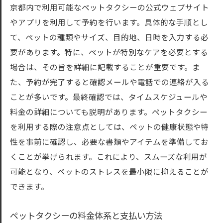
京都内で利用可能なペットタクシーの公式ウェブサイト
定期利用と単発利用の違いと選び方
やアプリを利用して予約を行います。具体的な手順とし
ペットタクシーの車両設備と快適な移動の
て、ペットの種類やサイズ、目的地、日時を入力する必
ための工夫
要があります。特に、ペットが特別なケアを必要とする
サービス別の料金比較とコストパフォーマ
場合は、その旨を詳細に記載することが重要です。ま
ンス
た、予約が完了すると確認メールや電話での連絡が入る
東京都のペットタクシーで移動が快適になる理
ことが多いです。最終確認では、タイムスケジュールや
由
料金の詳細についても説明があります。ペットタクシー
ペットタクシーが提供する快適な移動環境
を利用する際の注意点としては、ペットの健康状態や特
ペットのストレス軽減と健康管理への配慮
性を事前に確認し、必要な書類やアイテムを準備してお
くことが挙げられます。これにより、スムーズな利用が
ドライバーの専門知識とペットへの対応力
可能となり、ペットのストレスを最小限に抑えることが
ペットタクシーの利用シーン別の利便性
できます。
ペットタクシーの利用者の声とそのメリッ
ト
ペットタクシーの料金体系と支払い方法