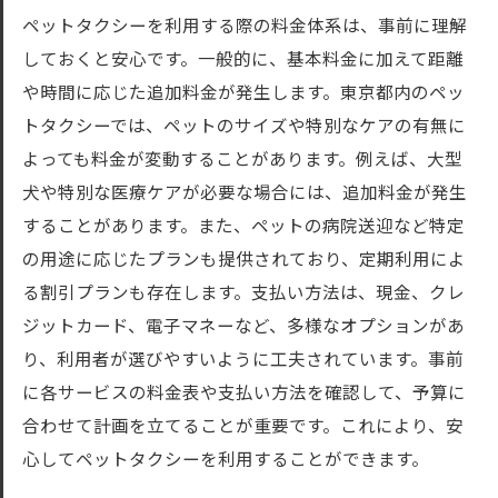
ペットタクシーの安心安全なサービス提供
ペットタクシーを利用する際の料金体系は、事前に理解
の裏側
しておくと安心です。一般的に、基本料金に加えて距離
あなたのペットに最適な東京都内のペットタク
や時間に応じた追加料金が発生します。東京都内のペッ
シーの選び方
トタクシーでは、ペットのサイズや特別なケアの有無に
ペットの特性に合ったタクシーサービスの
よっても料金が変動することがあります。例えば、大型
選び方
犬や特別な医療ケアが必要な場合には、追加料金が発生
ペットの年齢や健康状態に応じたタクシー
することがあります。また、ペットの病院送迎など特定
の選択
の用途に応じたプランも提供されており、定期利用によ
予約時に確認すべきペットタクシーの対応
る割引プランも存在します。支払い方法は、現金、クレ
内容
ジットカード、電子マネーなど、多様なオプションがあ
信頼できるペットタクシー会社の見分け方
り、利用者が選びやすいように工夫されています。事前
に各サービスの料金表や支払い方法を確認して、予算に
ペットタクシーのサービス範囲と利用可能
合わせて計画を立てることが重要です。これにより、安
時間
心してペットタクシーを利用することができます。
ペットタクシーの利用料金と割引制度の確