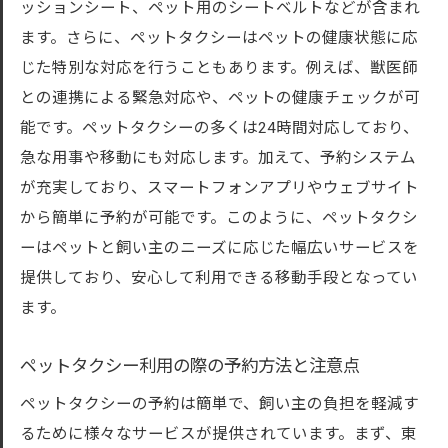
ッションシート、ペット用のシートベルトなどが含まれ
の選び方
ます。さらに、ペットタクシーはペットの健康状態に応
ペットの種類や体調に応じたタクシー選び
じた特別な対応を行うこともあります。例えば、獣医師
のコツ
との連携による緊急対応や、ペットの健康チェックが可
契約前に確認すべきペットタクシーの条件
能です。ペットタクシーの多くは24時間対応しており、
ペットタクシー選びでよくある失敗とその
急な用事や移動にも対応します。加えて、予約システム
対策
が充実しており、スマートフォンアプリやウェブサイト
ペットタクシーの利便性とは東京都内のサービ
から簡単に予約が可能です。このように、ペットタクシ
ス比較
ーはペットと飼い主のニーズに応じた幅広いサービスを
提供しており、安心して利用できる移動手段となってい
東京都内の主要ペットタクシーサービスの
ます。
比較
短距離・長距離移動に最適なペットタクシ
ペットタクシー利用の際の予約方法と注意点
ーの特徴
ペットタクシーの予約は簡単で、飼い主の負担を軽減す
緊急時に対応可能なペットタクシーのサー
るために様々なサービスが提供されています。まず、東
ビス