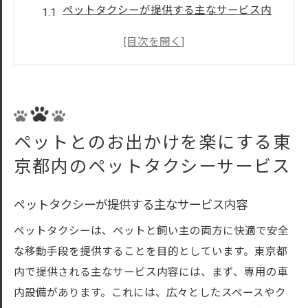
ペットタクシーが提供する主なサービス内
容
ペットタクシー利用の際の予約方法と注意
点
ペットタクシーの料金体系と支払い方法
ペットタクシーの運行エリアと対応エリア
ペットとのお出かけを楽にする東
ペットタクシー利用者の口コミと評価
京都内のペットタクシーサービス
東京都内でペットタクシーを選ぶ際のポイント
と注意点
ペットタクシーが提供する主なサービス内容
ペットタクシー選びの基準と重要なポイン
ペットタクシーは、ペットと飼い主の両方に快適で安全
ト
な移動手段を提供することを目的としています。東京都
サービス内容とペットのニーズに合わせた
内で提供される主なサービス内容には、まず、専用の車
選び方
内設備があります。これには、広々としたスペースやク
安全性と快適性を重視したペットタクシー