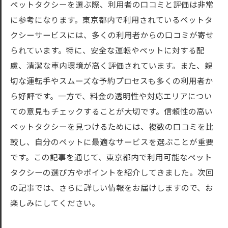
ペットタクシーが日常の移動を楽にする理
ペットタクシーを選ぶ際、利用者の口コミと評価は非常
由
に参考になります。東京都内で利用されているペットタ
クシーサービスには、多くの利用者からの口コミが寄せ
緊急事態にも対応可能なペットタクシーの
られています。特に、安全な運転やペットに対する配
サービス
慮、清潔な車内環境が高く評価されています。また、親
ペットタクシーの定期利用とそのメリット
切な運転手やスムーズな予約プロセスも多くの利用者か
観光や旅行にも便利なペットタクシーの活
ら好評です。一方で、料金の透明性や対応エリアについ
用法
ての意見もチェックすることが大切です。信頼性の高い
ペットタクシーの予約とキャンセルの手順
ペットタクシーを見つけるためには、複数の口コミを比
ペットタクシーの利用者インタビューとそ
較し、自分のペットに最適なサービスを選ぶことが重要
の感想
です。この記事を通じて、東京都内で利用可能なペット
東京都内のペットタクシーサービス利用ガイド
タクシーの選び方やポイントを紹介してきました。次回
ペットタクシーの利用手順と準備するもの
の記事では、さらに詳しい情報をお届けしますので、お
楽しみにしてください。
初めてのペットタクシー利用者へのアドバ
イス