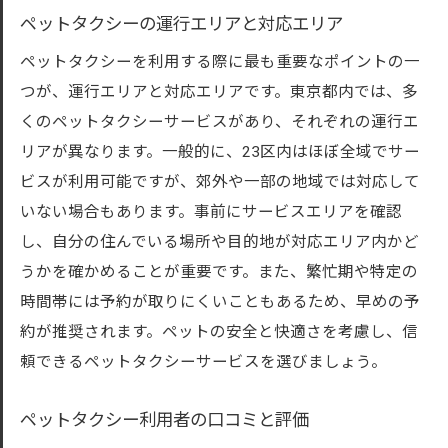
認
ペットタクシーの運行エリアと対応エリア
東京都内で利用できるペットタクシーの特徴と
ペットタクシーを利用する際に最も重要なポイントの一
選び方
つが、運行エリアと対応エリアです。東京都内では、多
東京都内のペットタクシーのサービス特徴
くのペットタクシーサービスがあり、それぞれの運行エ
ペットタクシーの車両タイプとその違い
リアが異なります。一般的に、23区内はほぼ全域でサー
ペットの移動に特化したサービス内容とそ
ビスが利用可能ですが、郊外や一部の地域では対応して
の利点
いない場合もあります。事前にサービスエリアを確認
ペットタクシーの利用シーン別のおすすめ
し、自分の住んでいる場所や目的地が対応エリア内かど
ペットタクシーの利用前に知っておくべき
うかを確かめることが重要です。また、繁忙期や特定の
こと
時間帯には予約が取りにくいこともあるため、早めの予
ペットタクシーサービスの評判と選び方の
約が推奨されます。ペットの安全と快適さを考慮し、信
ポイント
頼できるペットタクシーサービスを選びましょう。
ペットタクシーで東京都内の移動がもっと便利
ペットタクシー利用者の口コミと評価
に