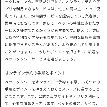
ックしましょう。電話だけでなく、オンライン予約やア
イント
プリを利用できるサービスは、忙しい飼い主にとって便
ペットの健康状態の確認
利です。また、24時間サービスを提供している業者は、
必要な書類や証明書の準備
緊急時にも安心です。さらに、ペットの特性に応じたサ
お得なクーポンや割引情報を活用
ービスを提供できるかどうかも重要です。例えば、健康
予約のタイミングとベストプラクティス
状態や特別なケアが必要な場合など、詳細な情報を事前
交通渋滞を避けるための工夫
に提供できるシステムがあると、より安心して利用する
ペットの快適さを考慮した移動ルート
ことができます。こうしたポイントを押さえて、最適な
初めてのペットタクシー予約を成功させるコツ
ペットタクシーサービスを選びましょう。
初めての予約ならではの注意点
オンライン予約の手順とポイント
ペットが安心できる準備方法
ペットタクシーをオンラインで予約する際、いくつかの
予約前に確認すべき質問リスト
手順とポイントを押さえておくとスムーズに進めること
ドライバーへの要望の伝え方
ができます。まず、公式ウェブサイトやアプリを利用し
予約後の確認手続きと対応
て、必要な情報を入力します。ペットの種類、サイズ、