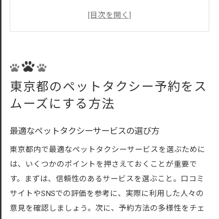
オンライン予約の手順とポイント
予約時に必要な情報とその準備
利用者の口コミ・レビューを参考にする
ピーク時の予約を避けるコツ
キャンセルポリシーを確認する重要性
東京都のペットタクシー予約をス
ペットタクシー予約で知っておくべき基本情報
ムーズにする方法
ペットタクシーの種類とサービス内容
基本料金と追加料金の仕組み
最適なペットタクシーサービスの選び方
予約受付時間と対応エリア
東京都内で最適なペットタクシーサービスを選ぶために
ペットの安全対策と車内設備
は、いくつかのポイントを押さえておくことが重要で
予約確認メールの読み方
す。まずは、信頼性のあるサービスを選ぶこと。口コミ
緊急時の連絡方法と対応策
サイトやSNSでの評価を参考に、実際に利用した人々の
意見を確認しましょう。次に、予約方法の多様性をチェ
ペットタクシー予約の際に押さえておきたいポ