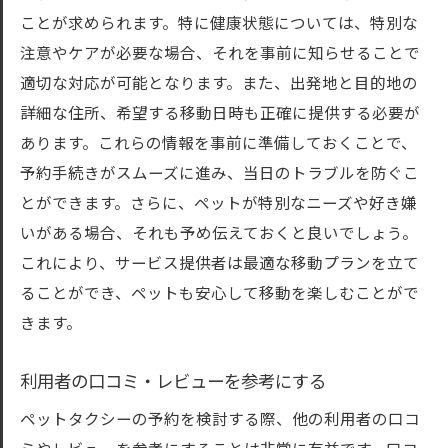
ペットタクシーアプリの活用法
ことが求められます。特に健康状態については、特別な
注意やケアが必要な場合、それを事前に知らせることで
予約完了後の確認事項
適切な対応が可能となります。また、出発地と目的地の
ペットタクシーの到着を待つ際の注意点
詳細な住所、希望する移動日時も正確に提供する必要が
予約前に確認したいペットタクシーの重要事項
あります。これらの情報を事前に準備しておくことで、
ペットタクシーの利用規約
予約手続きがスムーズに進み、当日のトラブルを防ぐこ
トラブル発生時の対応方法
とができます。さらに、ペットが特別なニーズや好き嫌
ドライバーの資格と経験
いがある場合、それも予め伝えておくと良いでしょう。
車両の清潔さと安全性
これにより、サービス提供者は最適な移動プランを立て
ることができ、ペットも安心して移動を楽しむことがで
ペット保険の適用範囲
きます。
ペットが快適に過ごせる対策
ペットタクシー予約をスムーズに進めるための
利用者の口コミ・レビューを参考にする
具体例
ペットタクシーの予約を検討する際、他の利用者の口コ
事前準備が鍵：必要な情報の一覧