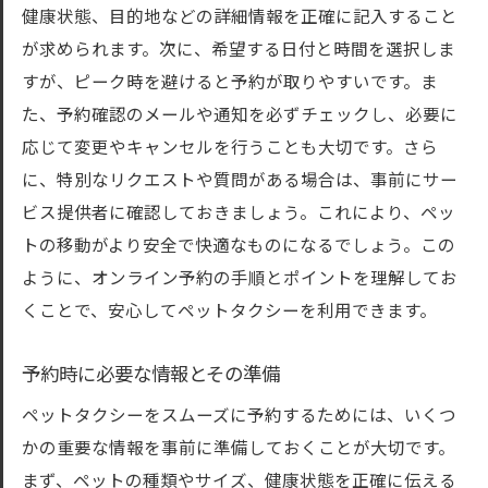
ペットが快適に過ごせる工夫
健康状態、目的地などの詳細情報を正確に記入すること
ペットタクシー予約でお出かけをもっと楽しく
が求められます。次に、希望する日付と時間を選択しま
する方法
すが、ピーク時を避けると予約が取りやすいです。ま
ペットと一緒に楽しめる観光スポット
た、予約確認のメールや通知を必ずチェックし、必要に
移動中のペットケアアイテムの準備
応じて変更やキャンセルを行うことも大切です。さら
に、特別なリクエストや質問がある場合は、事前にサー
ペット用旅行プランの立て方
ビス提供者に確認しておきましょう。これにより、ペッ
タクシー内でのペットのストレスを軽減
トの移動がより安全で快適なものになるでしょう。この
ペットと一緒に訪れるおすすめカフェ
ように、オンライン予約の手順とポイントを理解してお
ペットフレンドリーな宿泊施設の探し方
くことで、安心してペットタクシーを利用できます。
東京都でペットタクシーを簡単に予約するステ
ップ
予約時に必要な情報とその準備
オンライン予約ページの使い方
ペットタクシーをスムーズに予約するためには、いくつ
電話予約の際のポイント
かの重要な情報を事前に準備しておくことが大切です。
予約フォームの記入方法
まず、ペットの種類やサイズ、健康状態を正確に伝える